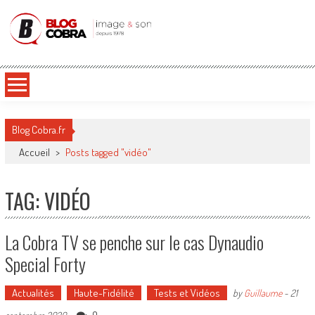
Blog Cobra
Toute l'actu Image & Son !
Blog Cobra.fr
Accueil
>
Posts tagged "vidéo"
TAG: VIDÉO
La Cobra TV se penche sur le cas Dynaudio
Special Forty
Actualités
Haute-Fidélité
Tests et Vidéos
by
Guillaume
-
21