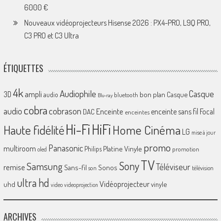
6000 €
Nouveaux vidéoprojecteurs Hisense 2026 : PX4-PRO, L9Q PRO,
C3 PRO et C3 Ultra
ÉTIQUETTES
4k
Audiophile
Casque
ampli
3D
bon plan
Casque
audio
bluetooth
Blu-ray
cobra
cobrason
audio
Enceinte
enceinte sans fil
Focal
DAC
enceintes
Hi-Fi
HiFi
Home Cinéma
Haute fidélité
LG
mise à jour
promo
Panasonic
multiroom
Platine Vinyle
Philips
promotion
oled
TV
Sony
Samsung
Téléviseur
remise
Sans-fil
Sonos
son
télévision
ultra hd
Vidéoprojecteur
uhd
vinyle
video
videoprojection
ARCHIVES