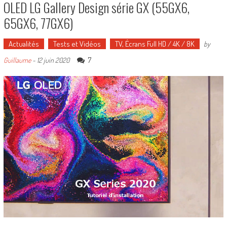
OLED LG Gallery Design série GX (55GX6,
65GX6, 77GX6)
Actualités
Tests et Vidéos
TV, Écrans Full HD / 4K / 8K
by
7
Guillaume
-
12 juin 2020