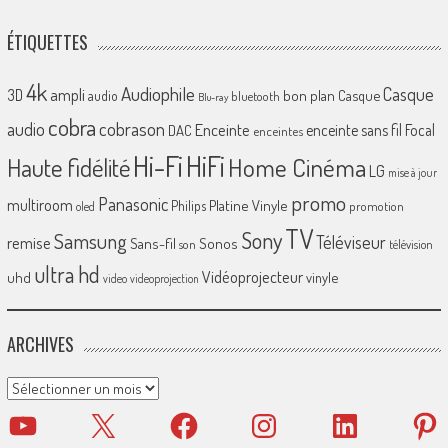
ÉTIQUETTES
4k
Audiophile
Casque
ampli
3D
bon plan
Casque
audio
bluetooth
Blu-ray
cobra
cobrason
audio
Enceinte
enceinte sans fil
Focal
DAC
enceintes
Hi-Fi
HiFi
Home Cinéma
Haute fidélité
LG
mise à jour
promo
Panasonic
multiroom
Platine Vinyle
Philips
promotion
oled
TV
Sony
Samsung
Téléviseur
remise
Sans-fil
Sonos
son
télévision
ultra hd
Vidéoprojecteur
uhd
vinyle
video
videoprojection
ARCHIVES
Archives
YouTube
X
Facebook
Instagram
LinkedIn
Pinter