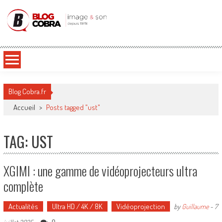
Blog Cobra
Toute l'actu Image & Son !
Blog Cobra.fr
Accueil
>
Posts tagged "ust"
TAG: UST
XGIMI : une gamme de vidéoprojecteurs ultra
complète
Actualités
Ultra HD / 4K / 8K
Vidéoprojection
by
Guillaume
-
7