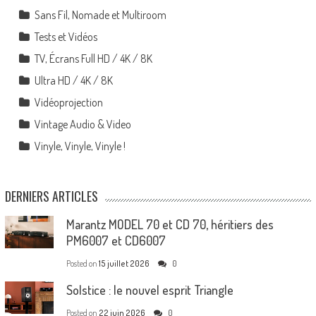
Sans Fil, Nomade et Multiroom
Tests et Vidéos
TV, Écrans Full HD / 4K / 8K
Ultra HD / 4K / 8K
Vidéoprojection
Vintage Audio & Video
Vinyle, Vinyle, Vinyle !
DERNIERS ARTICLES
Marantz MODEL 70 et CD 70, héritiers des
PM6007 et CD6007
Posted on
15 juillet 2026
0
Solstice : le nouvel esprit Triangle
Posted on
22 juin 2026
0