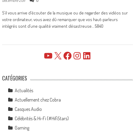
0
décembre 2011
S’il vous arrive d’écouter de la musique ou de regarder des vidéos sur
votre ordinateur, vous avez dû remarquer que vos haut-parleurs
intégrés sont d’une qualité vraiment désastreuse… 5840
YouTube
X
Facebook
Instagram
LinkedIn
CATÉGORIES
Actualités
Actuellement chez Cobra
Casques Audio
Célébrités & Hi-Fi (#HifiStars)
Gaming