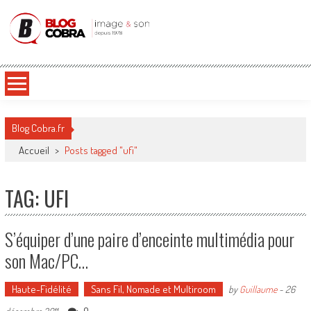
Blog Cobra
Toute l'actu Image & Son !
Blog Cobra.fr
Accueil
>
Posts tagged "ufi"
TAG: UFI
S’équiper d’une paire d’enceinte multimédia pour
son Mac/PC…
Haute-Fidélité
Sans Fil, Nomade et Multiroom
by
Guillaume
-
26