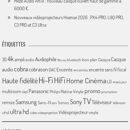
Meze Audio ARTA : nouveau casque ouvert haut de gamme à
6000 €
Nouveaux vidéoprojecteurs Hisense 2026 : PX4-PRO, L9Q PRO,
C3 PRO et C3 Ultra
ÉTIQUETTES
4k
Audiophile
Casque
ampli
3D
bon plan
Casque
audio
bluetooth
Blu-ray
cobra
cobrason
audio
Enceinte
enceinte sans fil
Focal
DAC
enceintes
Hi-Fi
HiFi
Home Cinéma
Haute fidélité
LG
mise à jour
promo
Panasonic
multiroom
Platine Vinyle
Philips
promotion
oled
TV
Sony
Samsung
Téléviseur
remise
Sans-fil
Sonos
son
télévision
ultra hd
Vidéoprojecteur
uhd
vinyle
video
videoprojection