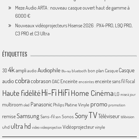
Meze Audio ARTA : nouveau casque ouvert haut de gamme à
6000 €
Nouveaux vidéoprojecteurs Hisense 2026 : PX4-PRO, L9Q PRO,
C3 PRO et C3 Ultra
ÉTIQUETTES
4k
Audiophile
Casque
ampli
3D
bon plan
Casque
audio
bluetooth
Blu-ray
cobra
cobrason
audio
Enceinte
enceinte sans fil
Focal
DAC
enceintes
Hi-Fi
HiFi
Home Cinéma
Haute fidélité
LG
mise à jour
promo
Panasonic
multiroom
Platine Vinyle
Philips
promotion
oled
TV
Sony
Samsung
Téléviseur
remise
Sans-fil
Sonos
son
télévision
ultra hd
Vidéoprojecteur
uhd
vinyle
video
videoprojection