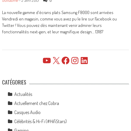
0
Guillaume
-
2 avril 2013
La nouvelle gamme d'écrans plats Samsung F8000 sont arrivées
Vendredi en magasin, comme vous avez pu le lire sur Facebook ou
Twitter ! Vous pouvez dès maintenant venir admirer leurs
fonctionnalités next-gen, et leur magnifique design... 13187
YouTube
X
Facebook
Instagram
LinkedIn
CATÉGORIES
Actualités
Actuellement chez Cobra
Casques Audio
Célébrités & Hi-Fi (#HifiStars)
Gaming