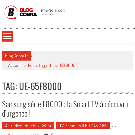
Blog Cobra
Toute l'actu Image & Son !
Blog Cobra.fr
Accueil
>
Posts tagged "ue-65f8000"
TAG: UE-65F8000
Samsung série F8000 : la Smart TV à découvrir
d’urgence !
Actuellement chez Cobra
TV, Écrans Full HD / 4K / 8K
by