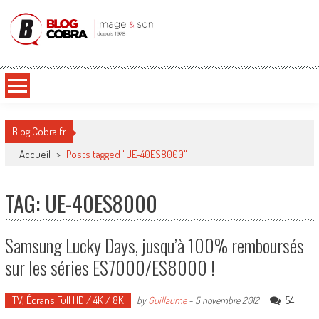
Blog Cobra
Toute l'actu Image & Son !
Blog Cobra.fr
Accueil
>
Posts tagged "UE-40ES8000"
TAG: UE-40ES8000
Samsung Lucky Days, jusqu’à 100% remboursés
sur les séries ES7000/ES8000 !
TV, Écrans Full HD / 4K / 8K
54
by
Guillaume
-
5 novembre 2012