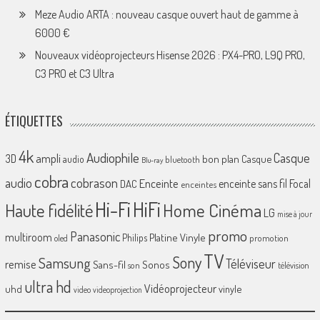
Meze Audio ARTA : nouveau casque ouvert haut de gamme à
6000 €
Nouveaux vidéoprojecteurs Hisense 2026 : PX4-PRO, L9Q PRO,
C3 PRO et C3 Ultra
ÉTIQUETTES
4k
Audiophile
Casque
ampli
3D
bon plan
Casque
audio
bluetooth
Blu-ray
cobra
cobrason
audio
Enceinte
enceinte sans fil
Focal
DAC
enceintes
Hi-Fi
HiFi
Home Cinéma
Haute fidélité
LG
mise à jour
promo
Panasonic
multiroom
Platine Vinyle
Philips
promotion
oled
TV
Sony
Samsung
Téléviseur
remise
Sans-fil
Sonos
son
télévision
ultra hd
Vidéoprojecteur
uhd
vinyle
video
videoprojection