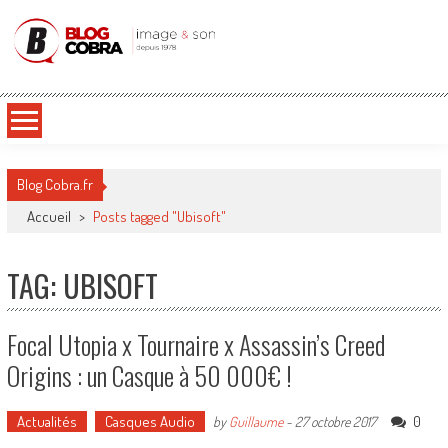
Blog Cobra
Toute l'actu Image & Son !
Blog Cobra.fr
Accueil
>
Posts tagged "Ubisoft"
TAG: UBISOFT
Focal Utopia x Tournaire x Assassin’s Creed
Origins : un Casque à 50 000€ !
Actualités
Casques Audio
0
by
Guillaume
-
27 octobre 2017