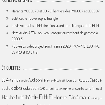
ARTICLES RÉCENTS
Marantz MODEL 70 et CD 70, héritiers des PM6007 et CD6007
Solstice : le nouvel esprit Triangle
Davis Acoustics : l’histoire d’un grand nom français de la Hi-Fi
Meze Audio ARTA : nouveau casque ouvert haut de gamme à
6000 €
Nouveaux vidéoprojecteurs Hisense 2026 : PX4-PRO, L9Q PRO,
C3 PRO et C3 Ultra
ÉTIQUETTES
4k
Audiophile
Casque
ampli
3D
bon plan
Casque
audio
bluetooth
Blu-ray
cobra
cobrason
audio
Enceinte
enceinte sans fil
Focal
DAC
enceintes
Hi-Fi
HiFi
Home Cinéma
Haute fidélité
LG
mise à jour