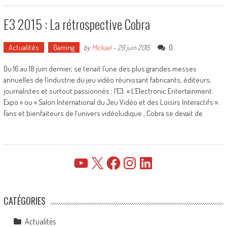
E3 2015 : La rétrospective Cobra
Actualités
Gaming
0
by
Mickael
-
29 juin 2015
Du 16 au 18 juin dernier, se tenait l’une des plus grandes messes
annuelles de l’industrie du jeu vidéo réunissant fabricants, éditeurs,
journalistes et surtout passionnés : l’E3. « L’Electronic Entertainment
Expo » ou « Salon International du Jeu Vidéo et des Loisirs Interactifs ».
Fans et bienfaiteurs de l’univers vidéoludique ; Cobra se devait de
YouTube
X
Facebook
Instagram
LinkedIn
CATÉGORIES
Actualités