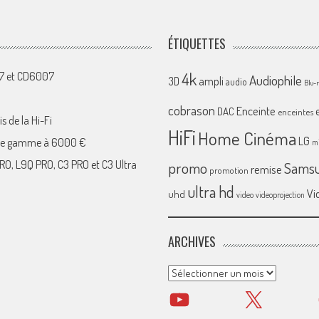
ÉTIQUETTES
4k
07 et CD6007
Audiophile
ampli
3D
audio
Blu-
cobrason
Enceinte
DAC
enceintes
s de la Hi-Fi
HiFi
Home Cinéma
LG
 de gamme à 6000 €
mi
RO, L9Q PRO, C3 PRO et C3 Ultra
promo
Sams
remise
promotion
ultra hd
Vi
uhd
video
videoprojection
ARCHIVES
Archives
YouTube
X