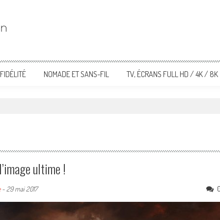
FIDÉLITÉ
NOMADE ET SANS-FIL
TV, ÉCRANS FULL HD / 4K / 8K
’image ultime !
e
-
29 mai 2017