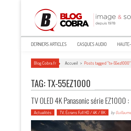
Blog Cobra
Toute l'actu Image & Son !
DERNIERS ARTICLES
CASQUES AUDIO
HAUTE-
Blog Cobra.fr
Accueil
>
Posts tagged "tx-55ez1000"
TAG: TX-55EZ1000
TV OLED 4K Panasonic série EZ1000 : l
Actualités
TV, Écrans Full HD / 4K / 8K
by
Guillaum