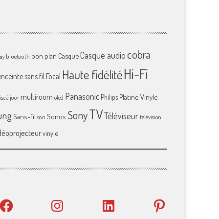
cobra
Casque audio
bon plan
Casque
bluetooth
ray
Hi-Fi
Haute fidélité
enceinte sans fil
Focal
Panasonic
multiroom
Platine Vinyle
Philips
se à jour
oled
TV
Sony
ung
Téléviseur
Sans-fil
Sonos
son
télévision
déoprojecteur
vinyle
Facebook
Instagram
LinkedIn
Pinterest