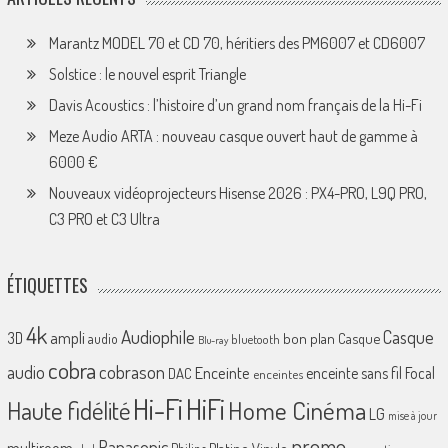
Marantz MODEL 70 et CD 70, héritiers des PM6007 et CD6007
Solstice : le nouvel esprit Triangle
Davis Acoustics : l’histoire d’un grand nom français de la Hi-Fi
Meze Audio ARTA : nouveau casque ouvert haut de gamme à
6000 €
Nouveaux vidéoprojecteurs Hisense 2026 : PX4-PRO, L9Q PRO,
C3 PRO et C3 Ultra
ÉTIQUETTES
4k
Audiophile
Casque
ampli
3D
bon plan
Casque
audio
bluetooth
Blu-ray
cobra
cobrason
audio
Enceinte
enceinte sans fil
Focal
DAC
enceintes
Hi-Fi
HiFi
Home Cinéma
Haute fidélité
LG
mise à jour
promo
Panasonic