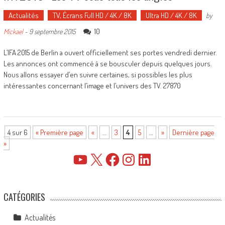
Actualités
TV, Écrans Full HD / 4K / 8K
Ultra HD / 4K / 8K
by
10
Mickael
-
9 septembre 2015
L’IFA 2015 de Berlin a ouvert officiellement ses portes vendredi dernier.
Les annonces ont commencé à se bousculer depuis quelques jours.
Nous allons essayer d’en suivre certaines, si possibles les plus
intéressantes concernant l’image et l’univers des TV. 27870
4 sur 6
« Première page
«
…
3
4
5
…
»
Dernière page
»
YouTube
X
Facebook
Instagram
LinkedIn
CATÉGORIES
Actualités