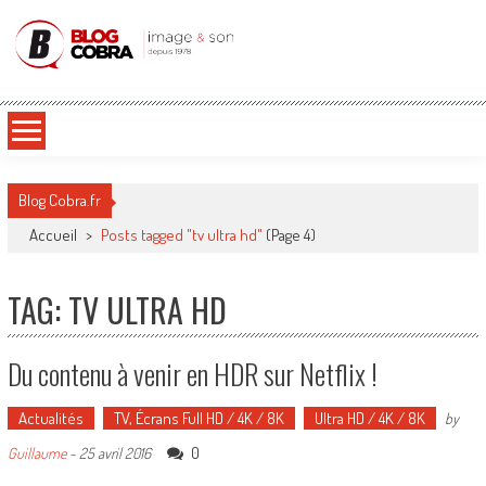
Blog Cobra
Toute l'actu Image & Son !
Blog Cobra.fr
Accueil
>
Posts tagged "tv ultra hd"
(Page 4)
TAG: TV ULTRA HD
Du contenu à venir en HDR sur Netflix !
Actualités
TV, Écrans Full HD / 4K / 8K
Ultra HD / 4K / 8K
by
0
Guillaume
-
25 avril 2016