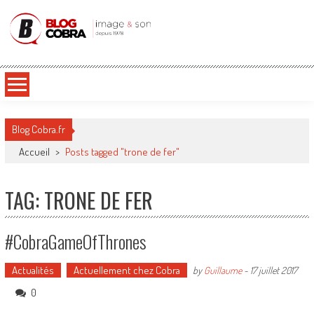
Blog Cobra
Toute l'actu Image & Son !
Blog Cobra.fr
Accueil
>
Posts tagged "trone de fer"
TAG: TRONE DE FER
#CobraGameOfThrones
Actualités
Actuellement chez Cobra
by
Guillaume
-
17 juillet 2017
0