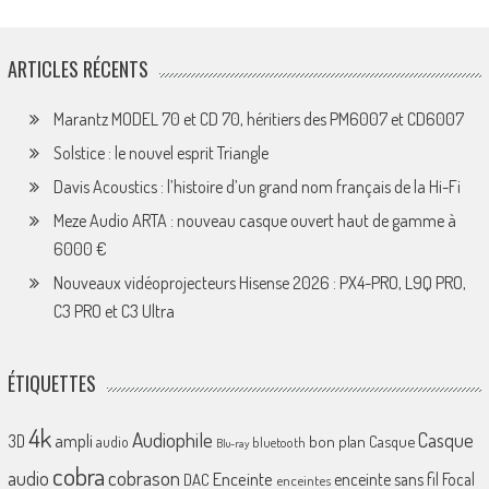
ARTICLES RÉCENTS
Marantz MODEL 70 et CD 70, héritiers des PM6007 et CD6007
Solstice : le nouvel esprit Triangle
Davis Acoustics : l’histoire d’un grand nom français de la Hi-Fi
Meze Audio ARTA : nouveau casque ouvert haut de gamme à
6000 €
Nouveaux vidéoprojecteurs Hisense 2026 : PX4-PRO, L9Q PRO,
C3 PRO et C3 Ultra
ÉTIQUETTES
4k
Audiophile
Casque
ampli
3D
bon plan
Casque
audio
bluetooth
Blu-ray
cobra
cobrason
audio
Enceinte
enceinte sans fil
Focal
DAC
enceintes