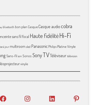
cobra
Casque audio
bon plan
Casque
bluetooth
ray
Hi-Fi
Haute fidélité
enceinte sans fil
Focal
Panasonic
multiroom
Platine Vinyle
Philips
se à jour
oled
TV
Sony
ung
Téléviseur
Sans-fil
Sonos
son
télévision
déoprojecteur
vinyle
Facebook
Instagram
LinkedIn
Pinterest