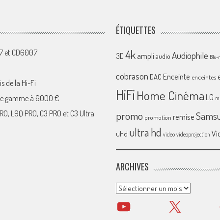
ÉTIQUETTES
4k
07 et CD6007
Audiophile
ampli
3D
audio
Blu-
cobrason
Enceinte
DAC
enceintes
s de la Hi-Fi
HiFi
Home Cinéma
LG
 de gamme à 6000 €
mi
RO, L9Q PRO, C3 PRO et C3 Ultra
promo
Sams
remise
promotion
ultra hd
Vi
uhd
video
videoprojection
ARCHIVES
Archives
YouTube
X