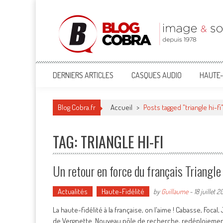
Blog Cobra
Toute l'actu Image & Son !
DERNIERS ARTICLES
CASQUES AUDIO
HAUTE-
Blog Cobra.fr
Accueil
>
Posts tagged "triangle hi-fi
TAG: TRIANGLE HI-FI
Un retour en force du français Triangle 
Actualités
Haute-Fidélité
by
Guillaume
-
18 juillet 2
La haute-fidélité à la française, on l'aime ! Cabasse, Foca
de Vergnette. Nouveau pôle de recherche, redéploiement