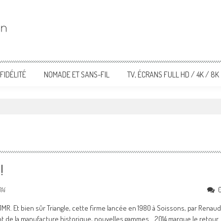
FIDÉLITÉ
NOMADE ET SANS-FIL
TV, ÉCRANS FULL HD / 4K / 8K
"
!
014
l, JMR. Et bien sûr Triangle, cette firme lancée en 1980 à Soissons, par Renaud
 de la manufacture historique, nouvelles gammes... 2014 marque le retour