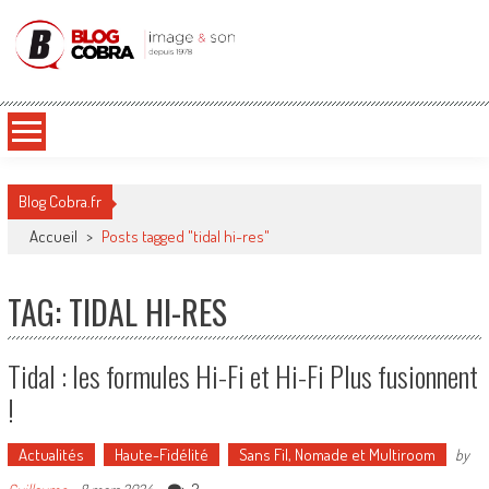
Blog Cobra
Toute l'actu Image & Son !
Blog Cobra.fr
Accueil
>
Posts tagged "tidal hi-res"
TAG: TIDAL HI-RES
Tidal : les formules Hi-Fi et Hi-Fi Plus fusionnent
!
Actualités
Haute-Fidélité
Sans Fil, Nomade et Multiroom
by