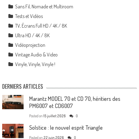
Sans Fil, Nomade et Multiroom
Tests et Vidéos
TV, Écrans Full HD / 4K / 8K
Ultra HD / 4K / 8K
Vidéoprojection
Vintage Audio & Video
Vinyle, Vinyle, Vinyle !
DERNIERS ARTICLES
Marantz MODEL 70 et CD 70, héritiers des
PM6007 et CD6007
Posted on
15 juillet 2026
0
Solstice : le nouvel esprit Triangle
Posted on
22 juin 2026
0