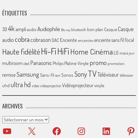
ÉTIQUETTES
4k
Audiophile
Casque
ampli
3D
bon plan
Casque
audio
bluetooth
Blu-ray
cobra
cobrason
audio
Enceinte
enceinte sans fil
Focal
DAC
enceintes
Hi-Fi
HiFi
Home Cinéma
Haute fidélité
LG
mise à jour
promo
Panasonic
multiroom
Platine Vinyle
Philips
promotion
oled
TV
Sony
Samsung
Téléviseur
remise
Sans-fil
Sonos
son
télévision
ultra hd
Vidéoprojecteur
uhd
vinyle
video
videoprojection
ARCHIVES
Archives
YouTube
X
Facebook
Instagram
LinkedIn
Pinter