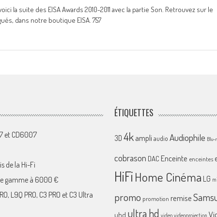
oici la suite des EISA Awards 2010-2011 avec la partie Son. Retrouvez sur le
gués, dans notre boutique EISA. 757
ÉTIQUETTES
4k
07 et CD6007
Audiophile
ampli
3D
audio
Blu-
cobrason
Enceinte
DAC
enceintes
s de la Hi-Fi
HiFi
Home Cinéma
LG
 de gamme à 6000 €
mi
RO, L9Q PRO, C3 PRO et C3 Ultra
promo
Sams
remise
promotion
ultra hd
Vi
uhd
video
videoprojection