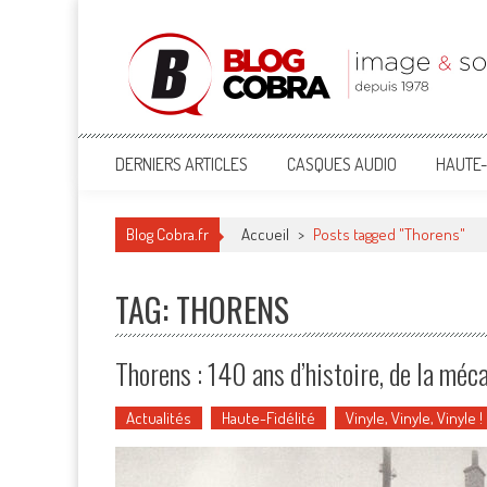
Blog Cobra
Toute l'actu Image & Son !
DERNIERS ARTICLES
CASQUES AUDIO
HAUTE-
Blog Cobra.fr
Accueil
>
Posts tagged "Thorens"
TAG: THORENS
Thorens : 140 ans d’histoire, de la méc
Actualités
Haute-Fidélité
Vinyle, Vinyle, Vinyle !