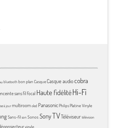
cobra
Casque audio
bon plan
Casque
bluetooth
ray
Hi-Fi
Haute fidélité
enceinte sans fil
Focal
Panasonic
multiroom
Platine Vinyle
Philips
se à jour
oled
TV
Sony
ung
Téléviseur
Sans-fil
Sonos
son
télévision
déoprojecteur
vinyle