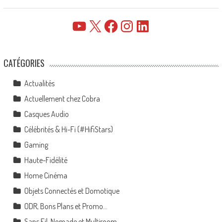
YouTube
X
Facebook
Instagram
LinkedIn
CATÉGORIES
Actualités
Actuellement chez Cobra
Casques Audio
Célébrités & Hi-Fi (#HifiStars)
Gaming
Haute-Fidélité
Home Cinéma
Objets Connectés et Domotique
ODR, Bons Plans et Promo…
Sans Fil, Nomade et Multiroom