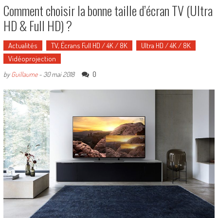
Comment choisir la bonne taille d’écran TV (Ultra
HD & Full HD) ?
Actualités
TV, Écrans Full HD / 4K / 8K
Ultra HD / 4K / 8K
Vidéoprojection
0
by
Guillaume
-
30 mai 2018