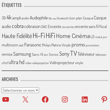
ÉTIQUETTES
4k
Audiophile
Casque
ampli
3D
bon plan
Casque
audio
bluetooth
Blu-ray
cobra
cobrason
audio
Enceinte
enceinte sans fil
Focal
DAC
enceintes
Hi-Fi
HiFi
Home Cinéma
Haute fidélité
LG
mise à jour
promo
Panasonic
multiroom
Platine Vinyle
Philips
promotion
oled
TV
Sony
Samsung
Téléviseur
remise
Sans-fil
Sonos
son
télévision
ultra hd
Vidéoprojecteur
uhd
vinyle
video
videoprojection
ARCHIVES
Archives
YouTube
X
Facebook
Instagram
LinkedIn
Pinter