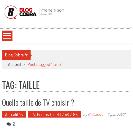
Blog Cobra
Toute l'actu Image & Son !
Blog Cobra.fr
Accueil
>
Posts tagged "taille"
TAG: TAILLE
Quelle taille de TV choisir ?
Actualités
TV, Écrans Full HD / 4K / 8K
by
Guillaume
-
7 juin 2022
2