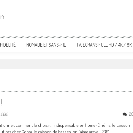
FIDÉLITÉ
NOMADE ET SANS-FIL
TV, ÉCRANS FULL HD / 4K / 8K
!
2
l 2012
itionner, comment le choisir... Indispensable en Home-Cinéma, le caisson
t cas chez Cobra, le caisson de basses, on l'aime grave... 7391