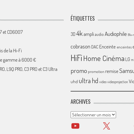
ÉTIQUETTES
4k
07 et CD6007
Audiophile
ampli
3D
audio
Blu-
cobrason
Enceinte
DAC
enceintes
s de la Hi-Fi
HiFi
Home Cinéma
LG
 de gamme à 6000 €
mi
RO, L9Q PRO, C3 PRO et C3 Ultra
promo
Sams
remise
promotion
ultra hd
Vi
uhd
video
videoprojection
ARCHIVES
Archives
YouTube
X