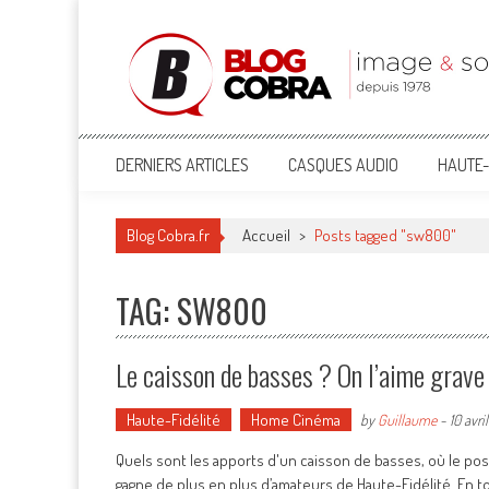
Blog Cobra
Toute l'actu Image & Son !
DERNIERS ARTICLES
CASQUES AUDIO
HAUTE-
Blog Cobra.fr
Accueil
>
Posts tagged "sw800"
TAG: SW800
Le caisson de basses ? On l’aime grave 
Haute-Fidélité
Home Cinéma
by
Guillaume
-
10 avri
Quels sont les apports d'un caisson de basses, où le pos
gagne de plus en plus d’amateurs de Haute-Fidélité. En tou