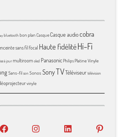
cobra
Casque audio
bon plan
Casque
bluetooth
ray
Hi-Fi
Haute fidélité
enceinte sans fil
Focal
Panasonic
multiroom
Platine Vinyle
Philips
se à jour
oled
TV
Sony
ung
Téléviseur
Sans-fil
Sonos
son
télévision
déoprojecteur
vinyle
Facebook
Instagram
LinkedIn
Pinterest