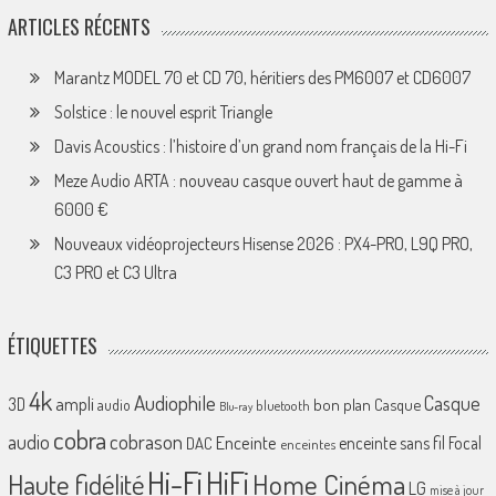
ARTICLES RÉCENTS
Marantz MODEL 70 et CD 70, héritiers des PM6007 et CD6007
Solstice : le nouvel esprit Triangle
Davis Acoustics : l’histoire d’un grand nom français de la Hi-Fi
Meze Audio ARTA : nouveau casque ouvert haut de gamme à
6000 €
Nouveaux vidéoprojecteurs Hisense 2026 : PX4-PRO, L9Q PRO,
C3 PRO et C3 Ultra
ÉTIQUETTES
4k
Audiophile
Casque
ampli
3D
bon plan
Casque
audio
bluetooth
Blu-ray
cobra
cobrason
audio
Enceinte
enceinte sans fil
Focal
DAC
enceintes
Hi-Fi
HiFi
Home Cinéma
Haute fidélité
LG
mise à jour