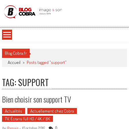
Blog Cobra
Toute l'actu Image & Son !
Blog Cobra.fr
Accueil
>
Posts tagged "support"
TAG: SUPPORT
Bien choisir son support TV
Actualités
Actuellement chez Cobra
TV, Écrans Full HD / 4K / 8K
0
by
Romain
-
10 octobre 2016