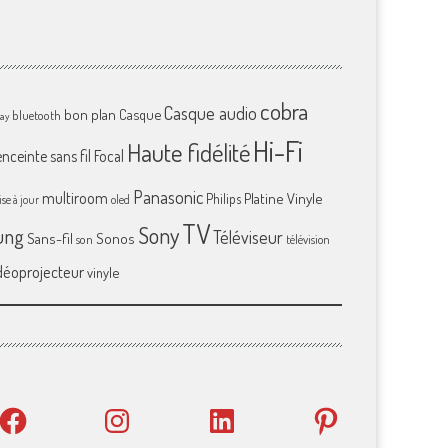
cobra
Casque audio
bon plan
Casque
bluetooth
ray
Hi-Fi
Haute fidélité
enceinte sans fil
Focal
Panasonic
multiroom
Platine Vinyle
Philips
se à jour
oled
TV
Sony
ung
Téléviseur
Sans-fil
Sonos
son
télévision
déoprojecteur
vinyle
Facebook
Instagram
LinkedIn
Pinterest