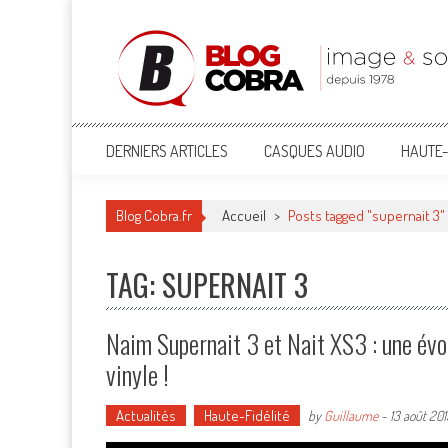
Blog Cobra
Toute l'actu Image & Son !
DERNIERS ARTICLES
CASQUES AUDIO
HAUTE-
Blog Cobra.fr
Accueil
>
Posts tagged "supernait 3"
TAG: SUPERNAIT 3
Naim Supernait 3 et Nait XS3 : une évo
vinyle !
Actualités
Haute-Fidélité
by
Guillaume
-
13 août 201