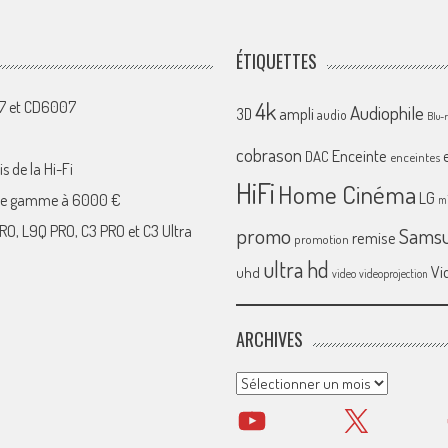
ÉTIQUETTES
4k
07 et CD6007
Audiophile
ampli
3D
audio
Blu-
cobrason
Enceinte
DAC
enceintes
s de la Hi-Fi
HiFi
Home Cinéma
LG
 de gamme à 6000 €
mi
RO, L9Q PRO, C3 PRO et C3 Ultra
promo
Sams
remise
promotion
ultra hd
Vi
uhd
video
videoprojection
ARCHIVES
Archives
YouTube
X