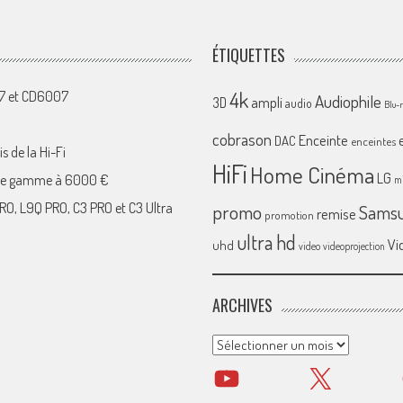
ÉTIQUETTES
4k
07 et CD6007
Audiophile
ampli
3D
audio
Blu-
cobrason
Enceinte
DAC
enceintes
s de la Hi-Fi
HiFi
Home Cinéma
LG
 de gamme à 6000 €
mi
RO, L9Q PRO, C3 PRO et C3 Ultra
promo
Sams
remise
promotion
ultra hd
Vi
uhd
video
videoprojection
ARCHIVES
Archives
YouTube
X