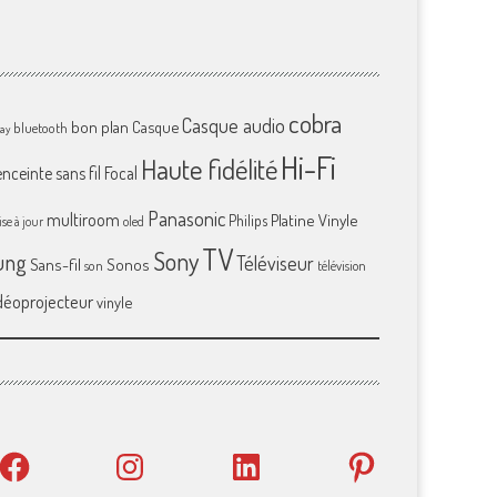
cobra
Casque audio
bon plan
Casque
bluetooth
ray
Hi-Fi
Haute fidélité
enceinte sans fil
Focal
Panasonic
multiroom
Platine Vinyle
Philips
se à jour
oled
TV
Sony
ung
Téléviseur
Sans-fil
Sonos
son
télévision
déoprojecteur
vinyle
Facebook
Instagram
LinkedIn
Pinterest