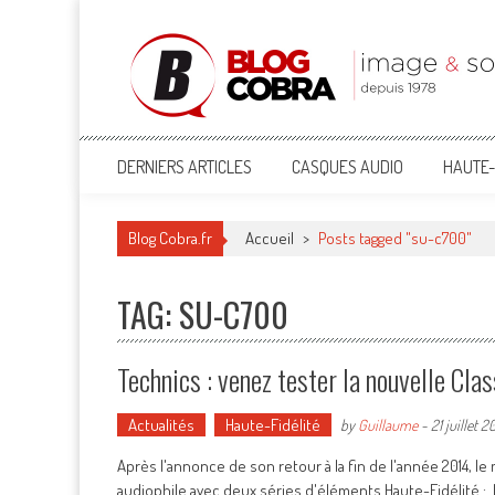
Blog Cobra
Toute l'actu Image & Son !
DERNIERS ARTICLES
CASQUES AUDIO
HAUTE-
Blog Cobra.fr
Accueil
>
Posts tagged "su-c700"
TAG: SU-C700
Technics : venez tester la nouvelle Cl
Actualités
Haute-Fidélité
by
Guillaume
-
21 juillet 2
Après l'annonce de son retour à la fin de l'année 2014, 
audiophile avec deux séries d'éléments Haute-Fidélité : 