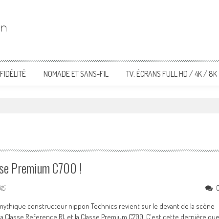
FIDÉLITÉ
NOMADE ET SANS-FIL
TV, ÉCRANS FULL HD / 4K / 8K
asse Premium C700 !
015
le mythique constructeur nippon Technics revient sur le devant de la scène
la Classe Reference R1, et la Classe Premium C700. C'est cette dernière qu