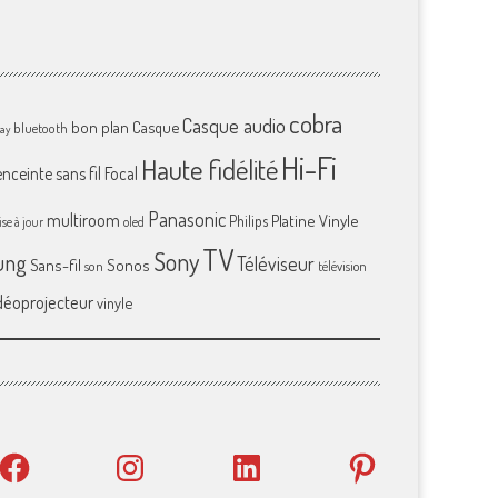
cobra
Casque audio
bon plan
Casque
bluetooth
ray
Hi-Fi
Haute fidélité
enceinte sans fil
Focal
Panasonic
multiroom
Platine Vinyle
Philips
se à jour
oled
TV
Sony
ung
Téléviseur
Sans-fil
Sonos
son
télévision
déoprojecteur
vinyle
Facebook
Instagram
LinkedIn
Pinterest