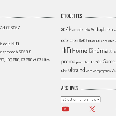
ÉTIQUETTES
4k
07 et CD6007
Audiophile
ampli
3D
audio
Blu-
cobrason
Enceinte
DAC
enceintes
s de la Hi-Fi
HiFi
Home Cinéma
LG
 de gamme à 6000 €
mi
RO, L9Q PRO, C3 PRO et C3 Ultra
promo
Sams
remise
promotion
ultra hd
Vi
uhd
video
videoprojection
ARCHIVES
Archives
YouTube
X