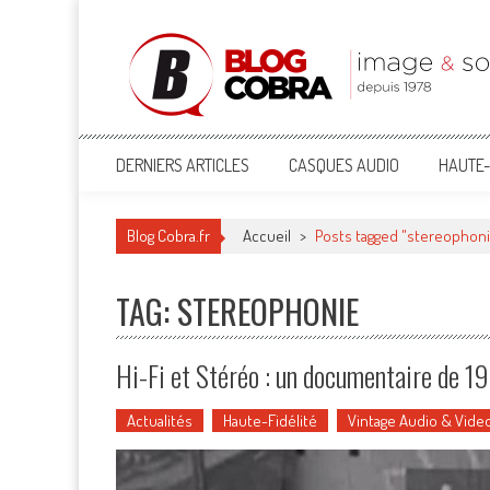
Blog Cobra
Toute l'actu Image & Son !
DERNIERS ARTICLES
CASQUES AUDIO
HAUTE-
Blog Cobra.fr
Accueil
>
Posts tagged "stereophon
TAG: STEREOPHONIE
Hi-Fi et Stéréo : un documentaire de 1
Actualités
Haute-Fidélité
Vintage Audio & Vide