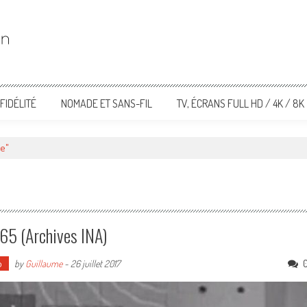
FIDÉLITÉ
NOMADE ET SANS-FIL
TV, ÉCRANS FULL HD / 4K / 8K
ie"
965 (Archives INA)
o
by
Guillaume
-
26 juillet 2017