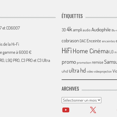
ÉTIQUETTES
4k
07 et CD6007
Audiophile
ampli
3D
audio
Blu-
cobrason
Enceinte
DAC
enceintes
s de la Hi-Fi
HiFi
Home Cinéma
LG
 de gamme à 6000 €
mi
RO, L9Q PRO, C3 PRO et C3 Ultra
promo
Sams
remise
promotion
ultra hd
Vi
uhd
video
videoprojection
ARCHIVES
Archives
YouTube
X