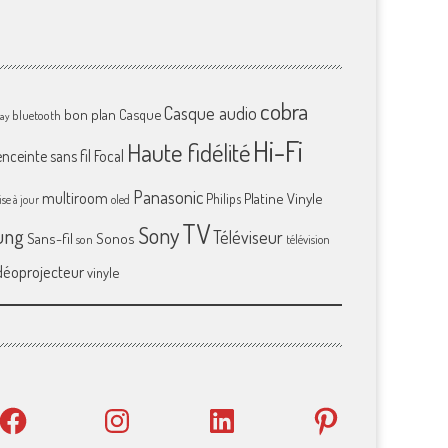
cobra
Casque audio
bon plan
Casque
bluetooth
ray
Hi-Fi
Haute fidélité
enceinte sans fil
Focal
Panasonic
multiroom
Platine Vinyle
Philips
se à jour
oled
TV
Sony
ung
Téléviseur
Sans-fil
Sonos
son
télévision
déoprojecteur
vinyle
Facebook
Instagram
LinkedIn
Pinterest