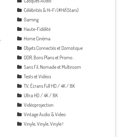
Casques Audio
Célébrités & Hi-Fi (#HifiStars)
Gaming
Haute-Fidélité
Home Cinéma
2
Objets Connectés et Domotique
ODR, Bons Plans et Promo…
Sans Fil, Nomade et Multiroom
Tests et Vidéos
TV, Écrans Full HD / 4K / 8K
Ultra HD / 4K / 8K
Vidéoprojection
Vintage Audio & Video
Vinyle, Vinyle, Vinyle !