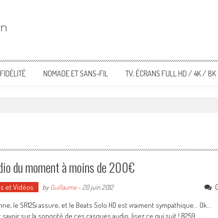
FIDÉLITÉ
NOMADE ET SANS-FIL
TV, ÉCRANS FULL HD / 4K / 8K
udio du moment à moins de 200€
ts et Vidéos
by
Guillaume
-
20 juin 2012
nne, le SR125i assure, et le Beats Solo HD est vraiment sympathique... Ok...
avoir sur la sonorité de ces casques audio, lisez ce qui suit ! 8259