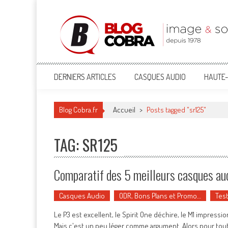
Blog Cobra
Toute l'actu Image & Son !
DERNIERS ARTICLES
CASQUES AUDIO
HAUTE-
Blog Cobra.fr
Accueil
>
Posts tagged "sr125"
TAG: SR125
Comparatif des 5 meilleurs casques a
Casques Audio
ODR, Bons Plans et Promo…
Tes
Le P3 est excellent, le Spirit One déchire, le M1 impressio
Mais c'est un peu léger comme argument. Alors pour tout s