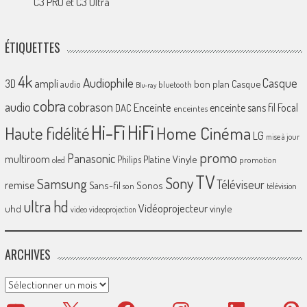
C3 PRO et C3 Ultra
ÉTIQUETTES
4k
Audiophile
Casque
ampli
3D
bon plan
Casque
audio
bluetooth
Blu-ray
cobra
cobrason
audio
Enceinte
enceinte sans fil
Focal
DAC
enceintes
Hi-Fi
HiFi
Home Cinéma
Haute fidélité
LG
mise à jour
promo
Panasonic
multiroom
Platine Vinyle
Philips
promotion
oled
TV
Sony
Samsung
Téléviseur
remise
Sans-fil
Sonos
son
télévision
ultra hd
Vidéoprojecteur
uhd
vinyle
video
videoprojection
ARCHIVES
Archives