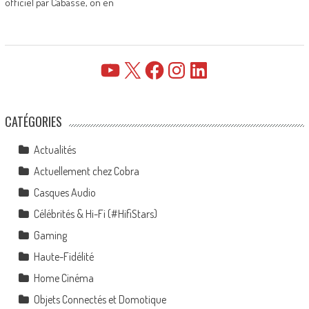
officiel par Cabasse, on en
YouTube
X
Facebook
Instagram
LinkedIn
CATÉGORIES
Actualités
Actuellement chez Cobra
Casques Audio
Célébrités & Hi-Fi (#HifiStars)
Gaming
Haute-Fidélité
Home Cinéma
Objets Connectés et Domotique