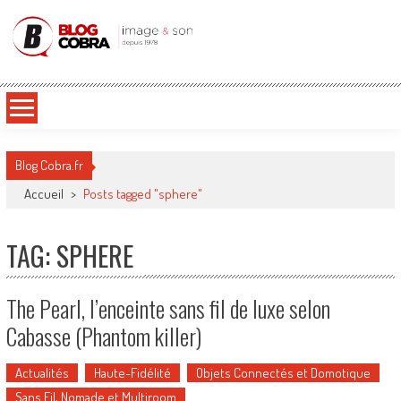
Blog Cobra
Toute l'actu Image & Son !
Blog Cobra.fr
Accueil
>
Posts tagged "sphere"
TAG: SPHERE
The Pearl, l’enceinte sans fil de luxe selon
Cabasse (Phantom killer)
Actualités
Haute-Fidélité
Objets Connectés et Domotique
Sans Fil, Nomade et Multiroom