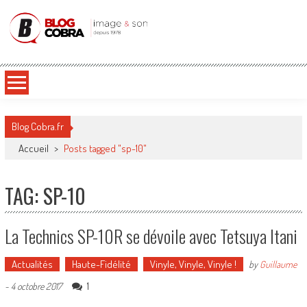
Blog Cobra
Toute l'actu Image & Son !
Blog Cobra.fr
Accueil
>
Posts tagged "sp-10"
TAG: SP-10
La Technics SP-10R se dévoile avec Tetsuya Itani
Actualités
Haute-Fidélité
Vinyle, Vinyle, Vinyle !
by
Guillaume
1
-
4 octobre 2017