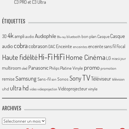
C3 PRO et C3 Ultra
ÉTIQUETTES
4k
Audiophile
Casque
ampli
3D
bon plan
Casque
audio
bluetooth
Blu-ray
cobra
cobrason
audio
Enceinte
enceinte sans fil
Focal
DAC
enceintes
Hi-Fi
HiFi
Home Cinéma
Haute fidélité
LG
mise à jour
promo
Panasonic
multiroom
Platine Vinyle
Philips
promotion
oled
TV
Sony
Samsung
Téléviseur
remise
Sans-fil
Sonos
son
télévision
ultra hd
Vidéoprojecteur
uhd
vinyle
video
videoprojection
ARCHIVES
Archives