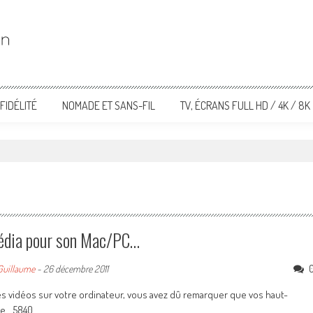
FIDÉLITÉ
NOMADE ET SANS-FIL
TV, ÉCRANS FULL HD / 4K / 8K
imédia pour son Mac/PC…
Guillaume
-
26 décembre 2011
des vidéos sur votre ordinateur, vous avez dû remarquer que vos haut-
se… 5840