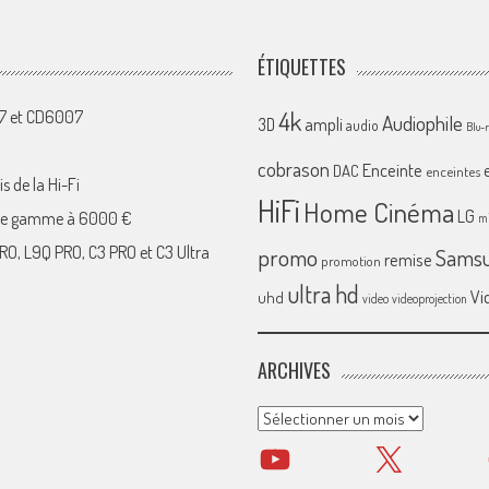
ÉTIQUETTES
4k
07 et CD6007
Audiophile
ampli
3D
audio
Blu-
cobrason
Enceinte
DAC
enceintes
s de la Hi-Fi
HiFi
Home Cinéma
LG
 de gamme à 6000 €
mi
RO, L9Q PRO, C3 PRO et C3 Ultra
promo
Sams
remise
promotion
ultra hd
Vi
uhd
video
videoprojection
ARCHIVES
Archives
YouTube
X