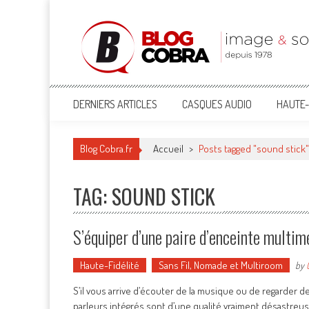
Blog Cobra
Toute l'actu Image & Son !
DERNIERS ARTICLES
CASQUES AUDIO
HAUTE-
Blog Cobra.fr
Accueil
>
Posts tagged "sound stick"
TAG: SOUND STICK
S’équiper d’une paire d’enceinte mult
Haute-Fidélité
Sans Fil, Nomade et Multiroom
by
S’il vous arrive d’écouter de la musique ou de regarder 
parleurs intégrés sont d’une qualité vraiment désastreu