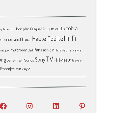
cobra
Casque audio
bon plan
Casque
bluetooth
ray
Hi-Fi
Haute fidélité
enceinte sans fil
Focal
Panasonic
multiroom
Platine Vinyle
Philips
se à jour
oled
TV
Sony
ung
Téléviseur
Sans-fil
Sonos
son
télévision
déoprojecteur
vinyle
Facebook
Instagram
LinkedIn
Pinterest