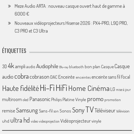
Meze Audio ARTA : nouveau casque ouvert haut de gamme à
6000 €
Nouveaux vidéoprojecteurs Hisense 2026 : PX4-PRO, L9Q PRO,
C3 PRO et C3 Ultra
ÉTIQUETTES
4k
Audiophile
Casque
ampli
3D
bon plan
Casque
audio
bluetooth
Blu-ray
cobra
cobrason
audio
Enceinte
enceinte sans fil
Focal
DAC
enceintes
Hi-Fi
HiFi
Home Cinéma
Haute fidélité
LG
mise à jour
promo
Panasonic
multiroom
Platine Vinyle
Philips
promotion
oled
TV
Sony
Samsung
Téléviseur
remise
Sans-fil
Sonos
son
télévision
ultra hd
Vidéoprojecteur
uhd
vinyle
video
videoprojection