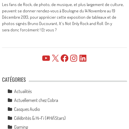
Les fans de Rock, de photo, de musique, et plus largement de culture,
peuvent se donner rendez-vous à Boulogne du 14 Novembre au 19
Décembre 2013, pour apprécier cette exposition de tableaux et de
photos signés Bruno Ducourant, It's Not Only Rock and Roll. On y
sera donc forcément ! Et vous ?
YouTube
X
Facebook
Instagram
LinkedIn
CATÉGORIES
Actualités
Actuellement chez Cobra
Casques Audio
Célébrités & Hi-Fi (#HifiStars)
Gaming