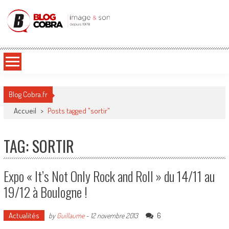
Blog Cobra
Toute l'actu Image & Son !
Blog Cobra.fr
Accueil
>
Posts tagged "sortir"
TAG: SORTIR
Expo « It’s Not Only Rock and Roll » du 14/11 au
19/12 à Boulogne !
Actualités
6
by
Guillaume
-
12 novembre 2013