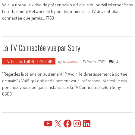
Voici la nouvelle vidéo de présentation officielle du portail internet Sony
Entertainment Network, SEN pour les intimes ! La TV devient plus
connectée que jamais... 7763
La TV Connectée vue par Sony
TV, Écrans Full HD / 4K / 8K
0
by
Guillaume
-
10 février 2012
"Regardez la télévision autrement" ? Avoir "le divertissement à portée
de main" ? Voilà qui doit certainement vous intéresser ! Si c'est le cas,
penchez-vous quelques instants sur la TV Connectée selon Sony...
6669
YouTube
X
Facebook
Instagram
LinkedIn