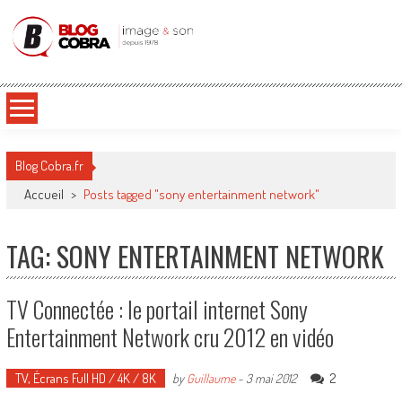
Blog Cobra
Toute l'actu Image & Son !
Blog Cobra.fr
Accueil
>
Posts tagged "sony entertainment network"
TAG: SONY ENTERTAINMENT NETWORK
TV Connectée : le portail internet Sony
Entertainment Network cru 2012 en vidéo
TV, Écrans Full HD / 4K / 8K
2
by
Guillaume
-
3 mai 2012