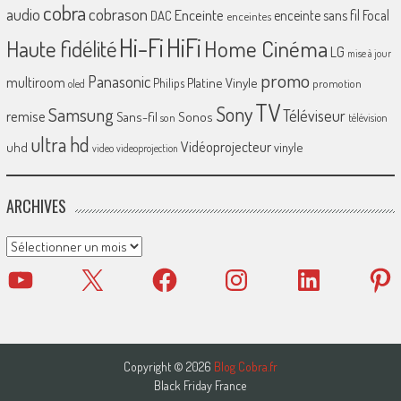
cobra
cobrason
audio
Enceinte
enceinte sans fil
Focal
DAC
enceintes
Hi-Fi
HiFi
Home Cinéma
Haute fidélité
LG
mise à jour
promo
Panasonic
multiroom
Platine Vinyle
Philips
promotion
oled
TV
Sony
Samsung
Téléviseur
remise
Sans-fil
Sonos
son
télévision
ultra hd
Vidéoprojecteur
uhd
vinyle
video
videoprojection
ARCHIVES
Archives
YouTube
X
Facebook
Instagram
LinkedIn
Pinter
Copyright © 2026
Blog Cobra.fr
Black Friday France