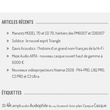
ARTICLES RÉCENTS
Marantz MODEL 70 et CD 70, héritiers des PM6007 et CD6007
Solstice : le nouvel esprit Triangle
Davis Acoustics : l’histoire d’un grand nom français de la Hi-Fi
Meze Audio ARTA : nouveau casque ouvert haut de gamme à
6000 €
Nouveaux vidéoprojecteurs Hisense 2026 : PX4-PRO, L9Q PRO,
C3 PRO et C3 Ultra
ÉTIQUETTES
4k
Audiophile
Casque
ampli
3D
bon plan
Casque
audio
bluetooth
Blu-ray