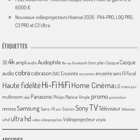
6000 €
Nouveaux vidéoprojecteurs Hisense 2026 : PX4-PRO, L9Q PRO,
C3 PRO et C3 Ultra
ÉTIQUETTES
4k
Audiophile
Casque
ampli
3D
bon plan
Casque
audio
bluetooth
Blu-ray
cobra
cobrason
audio
Enceinte
enceinte sans fil
Focal
DAC
enceintes
Hi-Fi
HiFi
Home Cinéma
Haute fidélité
LG
mise à jour
promo
Panasonic
multiroom
Platine Vinyle
Philips
promotion
oled
TV
Sony
Samsung
Téléviseur
remise
Sans-fil
Sonos
son
télévision
ultra hd
Vidéoprojecteur
uhd
vinyle
video
videoprojection