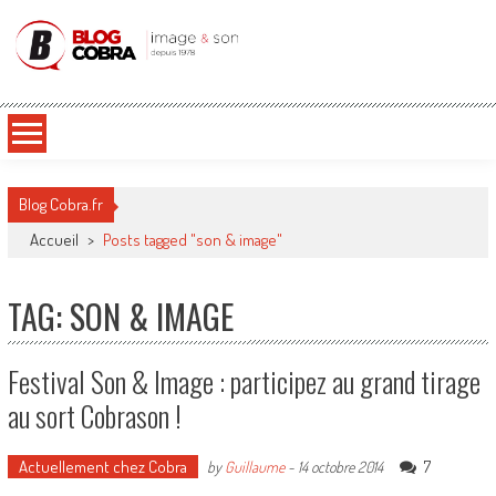
Blog Cobra
Toute l'actu Image & Son !
Blog Cobra.fr
Accueil
>
Posts tagged "son & image"
TAG: SON & IMAGE
Festival Son & Image : participez au grand tirage
au sort Cobrason !
Actuellement chez Cobra
7
by
Guillaume
-
14 octobre 2014