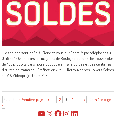
Les soldes sont enfin là ! Rendez-vous sur Cobra.fr, par téléphone au
01 49 29 10 50, et dans les magasins de Boulogne ou Paris. Retrouvez plus
de 400 produits dans notre boutique en ligne Soldes et des centaines
d'autres en magasins... Profitez-en vite ! Retrouvez nos univers Soldes
: TV & Vidéoprojecteurs Hi-Fi
3 sur 9
« Première page
«
…
2
3
4
…
»
Dernière page
»
YouTube
X
Facebook
Instagram
LinkedIn