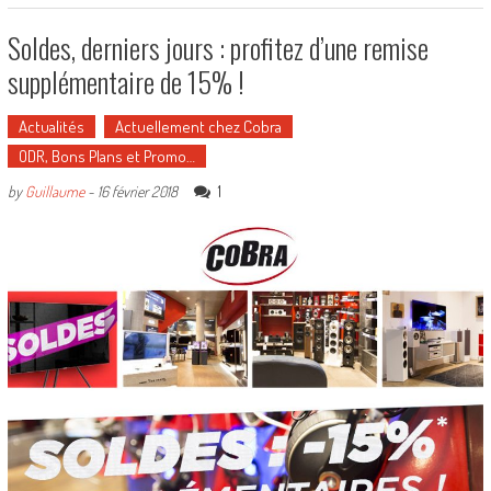
Soldes, derniers jours : profitez d’une remise
supplémentaire de 15% !
Actualités
Actuellement chez Cobra
ODR, Bons Plans et Promo…
1
by
Guillaume
-
16 février 2018