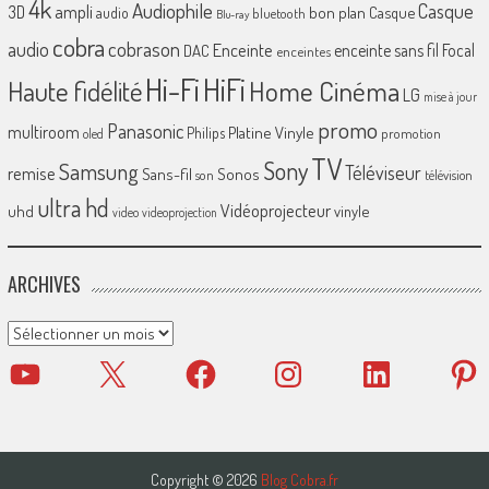
4k
Audiophile
Casque
ampli
3D
bon plan
Casque
audio
bluetooth
Blu-ray
cobra
cobrason
audio
Enceinte
enceinte sans fil
Focal
DAC
enceintes
Hi-Fi
HiFi
Home Cinéma
Haute fidélité
LG
mise à jour
promo
Panasonic
multiroom
Platine Vinyle
Philips
promotion
oled
TV
Sony
Samsung
Téléviseur
remise
Sans-fil
Sonos
son
télévision
ultra hd
Vidéoprojecteur
uhd
vinyle
video
videoprojection
ARCHIVES
Archives
YouTube
X
Facebook
Instagram
LinkedIn
Pinter
Copyright © 2026
Blog Cobra.fr