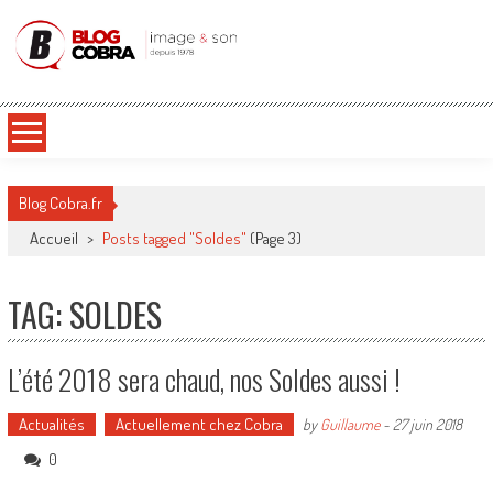
Blog Cobra
Toute l'actu Image & Son !
Blog Cobra.fr
Accueil
>
Posts tagged "Soldes"
(Page 3)
TAG: SOLDES
L’été 2018 sera chaud, nos Soldes aussi !
Actualités
Actuellement chez Cobra
by
Guillaume
-
27 juin 2018
0