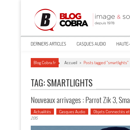
Blog Cobra
Toute l'actu Image & Son !
DERNIERS ARTICLES
CASQUES AUDIO
HAUTE-
Blog Cobra.fr
Accueil
>
Posts tagged "smartlights"
TAG: SMARTLIGHTS
Nouveaux arrivages : Parrot Zik 3, Sm
Actualités
Casques Audio
Objets Connectés e
2015