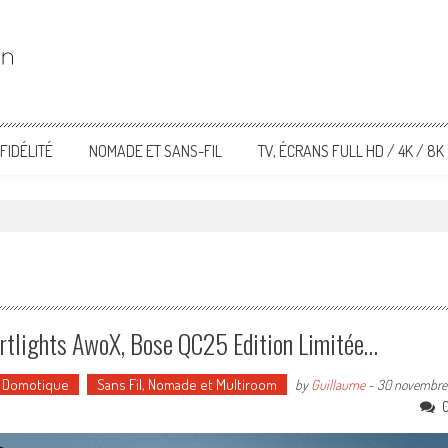
FIDÉLITÉ
NOMADE ET SANS-FIL
TV, ÉCRANS FULL HD / 4K / 8K
artlights AwoX, Bose QC25 Edition Limitée…
t Domotique
Sans Fil, Nomade et Multiroom
by
Guillaume
-
30 novembre