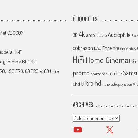
ÉTIQUETTES
4k
07 et CD6007
Audiophile
ampli
3D
audio
Blu-
cobrason
Enceinte
DAC
enceintes
s de la Hi-Fi
HiFi
Home Cinéma
LG
 de gamme à 6000 €
mi
RO, L9Q PRO, C3 PRO et C3 Ultra
promo
Sams
remise
promotion
ultra hd
Vi
uhd
video
videoprojection
ARCHIVES
Archives
YouTube
X