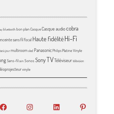
cobra
Casque audio
bon plan
Casque
bluetooth
ray
Hi-Fi
Haute fidélité
enceinte sans fil
Focal
Panasonic
multiroom
Platine Vinyle
Philips
se à jour
oled
TV
Sony
ung
Téléviseur
Sans-fil
Sonos
son
télévision
déoprojecteur
vinyle
Facebook
Instagram
LinkedIn
Pinterest