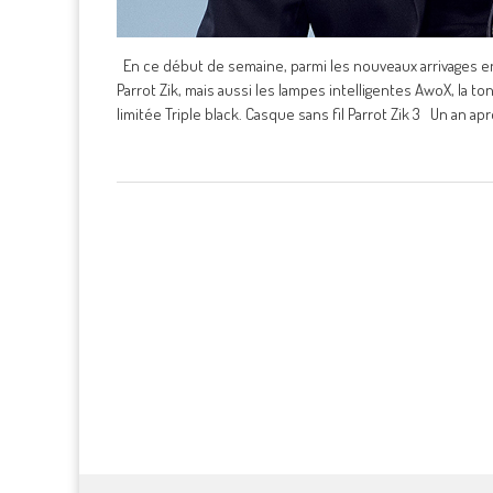
En ce début de semaine, parmi les nouveaux arrivages en
Parrot Zik, mais aussi les lampes intelligentes AwoX, la t
limitée Triple black. Casque sans fil Parrot Zik 3 Un an apr