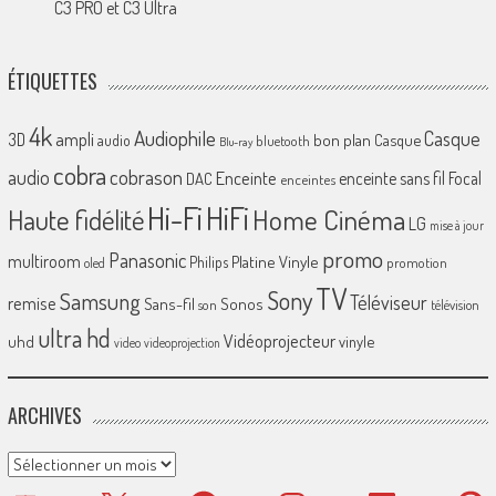
C3 PRO et C3 Ultra
ÉTIQUETTES
4k
Audiophile
Casque
ampli
3D
bon plan
Casque
audio
bluetooth
Blu-ray
cobra
cobrason
audio
Enceinte
enceinte sans fil
Focal
DAC
enceintes
Hi-Fi
HiFi
Home Cinéma
Haute fidélité
LG
mise à jour
promo
Panasonic
multiroom
Platine Vinyle
Philips
promotion
oled
TV
Sony
Samsung
Téléviseur
remise
Sans-fil
Sonos
son
télévision
ultra hd
Vidéoprojecteur
uhd
vinyle
video
videoprojection
ARCHIVES
Archives