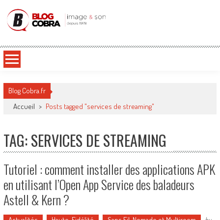
Blog Cobra
Toute l'actu Image & Son !
Blog Cobra.fr
Accueil
>
Posts tagged "services de streaming"
TAG: SERVICES DE STREAMING
Tutoriel : comment installer des applications APK
en utilisant l’Open App Service des baladeurs
Astell & Kern ?
Actualités
Haute-Fidélité
Sans Fil, Nomade et Multiroom
by