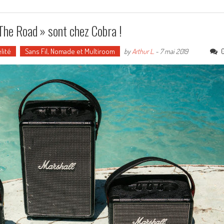
The Road » sont chez Cobra !
lité
Sans Fil, Nomade et Multiroom
by
Arthur L.
-
7 mai 2019