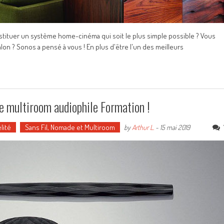
tituer un système home-cinéma qui soit le plus simple possible ? Vous
alon ? Sonos a pensé à vous ! En plus d'être l'un des meilleurs
 multiroom audiophile Formation !
lité
Sans Fil, Nomade et Multiroom
by
Arthur L.
-
15 mai 2019