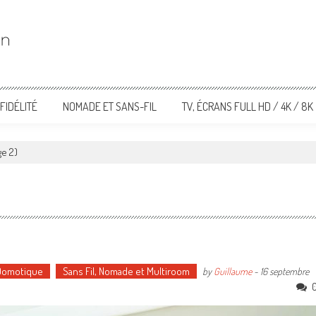
FIDÉLITÉ
NOMADE ET SANS-FIL
TV, ÉCRANS FULL HD / 4K / 8K
e 2)
 Domotique
Sans Fil, Nomade et Multiroom
by
Guillaume
-
16 septembre