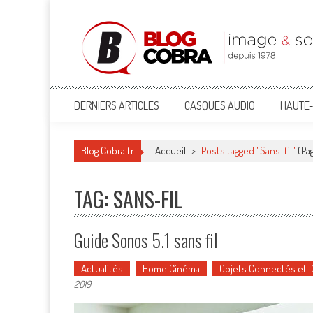
Blog Cobra
Toute l'actu Image & Son !
DERNIERS ARTICLES
CASQUES AUDIO
HAUTE-
Blog Cobra.fr
Accueil
>
Posts tagged "Sans-fil"
(Pag
TAG: SANS-FIL
Guide Sonos 5.1 sans fil
Actualités
Home Cinéma
Objets Connectés et
2019