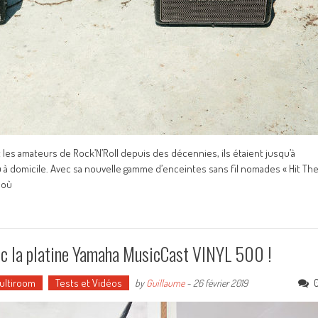
 les amateurs de Rock’N’Roll depuis des décennies, ils étaient jusqu’à
à domicile. Avec sa nouvelle gamme d’enceintes sans fil nomades « Hit Th
 où
vec la platine Yamaha MusicCast VINYL 500 !
Multiroom
Tests et Vidéos
by
Guillaume
-
26 février 2019