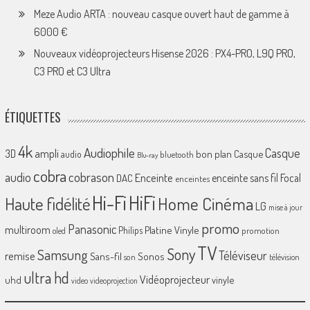
Meze Audio ARTA : nouveau casque ouvert haut de gamme à
6000 €
Nouveaux vidéoprojecteurs Hisense 2026 : PX4-PRO, L9Q PRO,
C3 PRO et C3 Ultra
ÉTIQUETTES
4k
Audiophile
Casque
ampli
3D
bon plan
Casque
audio
bluetooth
Blu-ray
cobra
cobrason
audio
Enceinte
enceinte sans fil
Focal
DAC
enceintes
Hi-Fi
HiFi
Home Cinéma
Haute fidélité
LG
mise à jour
promo
Panasonic
multiroom
Platine Vinyle
Philips
promotion
oled
TV
Sony
Samsung
Téléviseur
remise
Sans-fil
Sonos
son
télévision
ultra hd
Vidéoprojecteur
uhd
vinyle
video
videoprojection