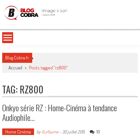
Blog Cobra
Toute l'actu Image & Son !
Blog Cobra.fr
Accueil
>
Posts tagged "rz800"
TAG: RZ800
Onkyo série RZ : Home-Cinéma à tendance
Audiophile…
Home Cinéma
10
by
Guillaume
-
30 juillet 2015