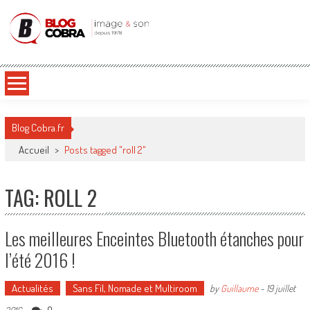
Blog Cobra
Toute l'actu Image & Son !
Blog Cobra.fr
Accueil
>
Posts tagged "roll 2"
TAG: ROLL 2
Les meilleures Enceintes Bluetooth étanches pour
l’été 2016 !
Actualités
Sans Fil, Nomade et Multiroom
by
Guillaume
-
19 juillet