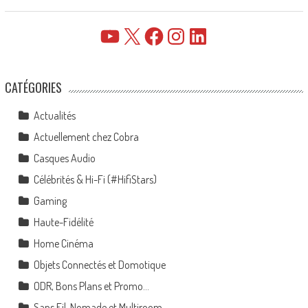
YouTube
X
Facebook
Instagram
LinkedIn
CATÉGORIES
Actualités
Actuellement chez Cobra
Casques Audio
Célébrités & Hi-Fi (#HifiStars)
Gaming
Haute-Fidélité
Home Cinéma
Objets Connectés et Domotique
ODR, Bons Plans et Promo…
Sans Fil, Nomade et Multiroom