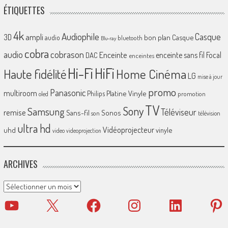
ÉTIQUETTES
4k
Audiophile
Casque
ampli
3D
bon plan
Casque
audio
bluetooth
Blu-ray
cobra
cobrason
audio
Enceinte
enceinte sans fil
Focal
DAC
enceintes
Hi-Fi
HiFi
Home Cinéma
Haute fidélité
LG
mise à jour
promo
Panasonic
multiroom
Platine Vinyle
Philips
promotion
oled
TV
Sony
Samsung
Téléviseur
remise
Sans-fil
Sonos
son
télévision
ultra hd
Vidéoprojecteur
uhd
vinyle
video
videoprojection
ARCHIVES
Archives
YouTube
X
Facebook
Instagram
LinkedIn
Pinter