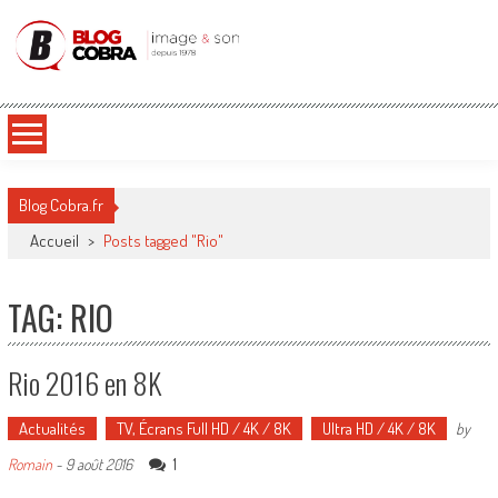
Blog Cobra
Toute l'actu Image & Son !
Blog Cobra.fr
Accueil
>
Posts tagged "Rio"
TAG: RIO
Rio 2016 en 8K
Actualités
TV, Écrans Full HD / 4K / 8K
Ultra HD / 4K / 8K
by
1
Romain
-
9 août 2016