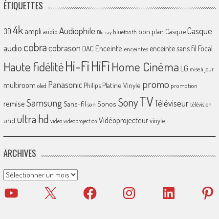
ÉTIQUETTES
4k
Audiophile
Casque
ampli
3D
bon plan
Casque
audio
bluetooth
Blu-ray
cobra
cobrason
audio
Enceinte
enceinte sans fil
Focal
DAC
enceintes
Hi-Fi
HiFi
Home Cinéma
Haute fidélité
LG
mise à jour
promo
Panasonic
multiroom
Platine Vinyle
Philips
promotion
oled
TV
Sony
Samsung
Téléviseur
remise
Sans-fil
Sonos
son
télévision
ultra hd
Vidéoprojecteur
uhd
vinyle
video
videoprojection
ARCHIVES
Archives
YouTube
X
Facebook
Instagram
LinkedIn
Pinter