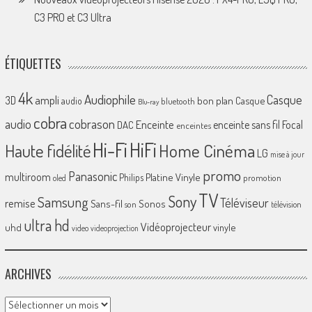
C3 PRO et C3 Ultra
ÉTIQUETTES
4k
Audiophile
Casque
ampli
3D
bon plan
Casque
audio
bluetooth
Blu-ray
cobra
cobrason
audio
Enceinte
enceinte sans fil
Focal
DAC
enceintes
Hi-Fi
HiFi
Home Cinéma
Haute fidélité
LG
mise à jour
promo
Panasonic
multiroom
Platine Vinyle
Philips
promotion
oled
TV
Sony
Samsung
Téléviseur
remise
Sans-fil
Sonos
son
télévision
ultra hd
Vidéoprojecteur
uhd
vinyle
video
videoprojection
ARCHIVES
Archives