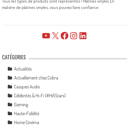
Tous les types de produits sont représentés ! Platines vinyles En
matière de platines vinyles, vous pouvez faire confiance
YouTube
X
Facebook
Instagram
LinkedIn
CATÉGORIES
Actualités
Actuellement chez Cobra
Casques Audio
Célébrités & Hi-Fi (#HifiStars)
Gaming
Haute-Fidélité
Home Cinéma