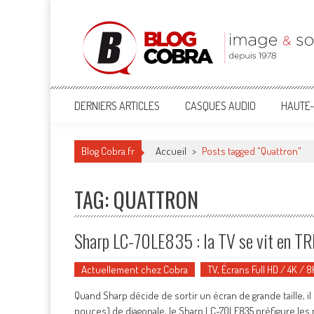
Blog Cobra
Toute l'actu Image & Son !
DERNIERS ARTICLES
CASQUES AUDIO
HAUTE-
Blog Cobra.fr
Accueil
>
Posts tagged "Quattron"
TAG: QUATTRON
Sharp LC-70LE835 : la TV se vit en TR
Actuellement chez Cobra
TV, Écrans Full HD / 4K / 8
Quand Sharp décide de sortir un écran de grande taille, i
pouces) de diagonale, le Sharp LC-70LE835 préfigure les 