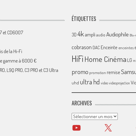
ÉTIQUETTES
4k
07 et CD6007
Audiophile
ampli
3D
audio
Blu-
cobrason
Enceinte
DAC
enceintes
s de la Hi-Fi
HiFi
Home Cinéma
LG
 de gamme à 6000 €
mi
RO, L9Q PRO, C3 PRO et C3 Ultra
promo
Sams
remise
promotion
ultra hd
Vi
uhd
video
videoprojection
ARCHIVES
Archives
YouTube
X