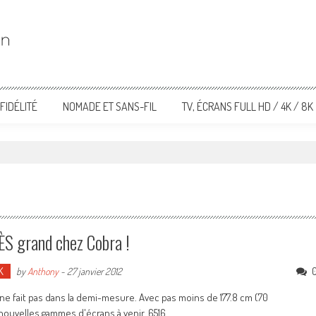
FIDÉLITÉ
NOMADE ET SANS-FIL
TV, ÉCRANS FULL HD / 4K / 8K
ÈS grand chez Cobra !
K
by
Anthony
-
27 janvier 2012
l ne fait pas dans la demi-mesure. Avec pas moins de 177.8 cm (70
nouvelles gammes d'écrans à venir. 6516