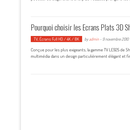
Pourquoi choisir les Ecrans Plats 3D S
TV, Écrans Full HD / 4K / 8K
by
admin
-
9 novembre 2010
Conçue pour les plus exigeants, la gamme TV LE925 de S
multimédia dans un design particulièrement élégant et fin