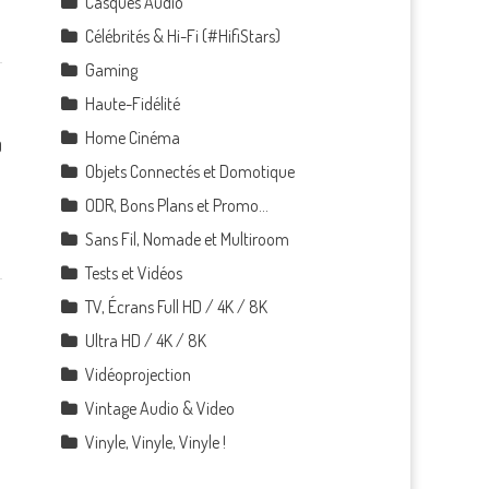
Casques Audio
Célébrités & Hi-Fi (#HifiStars)
Gaming
Haute-Fidélité
Home Cinéma
0
Objets Connectés et Domotique
ODR, Bons Plans et Promo…
Sans Fil, Nomade et Multiroom
Tests et Vidéos
TV, Écrans Full HD / 4K / 8K
Ultra HD / 4K / 8K
Vidéoprojection
Vintage Audio & Video
Vinyle, Vinyle, Vinyle !