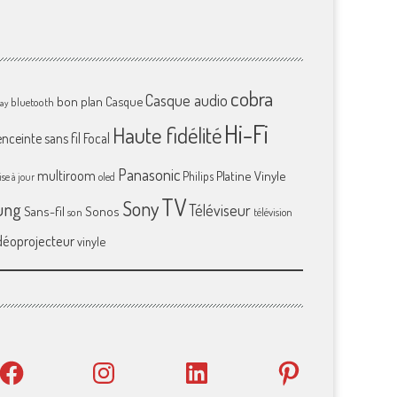
cobra
Casque audio
bon plan
Casque
bluetooth
ray
Hi-Fi
Haute fidélité
enceinte sans fil
Focal
Panasonic
multiroom
Platine Vinyle
Philips
se à jour
oled
TV
Sony
ung
Téléviseur
Sans-fil
Sonos
son
télévision
déoprojecteur
vinyle
Facebook
Instagram
LinkedIn
Pinterest