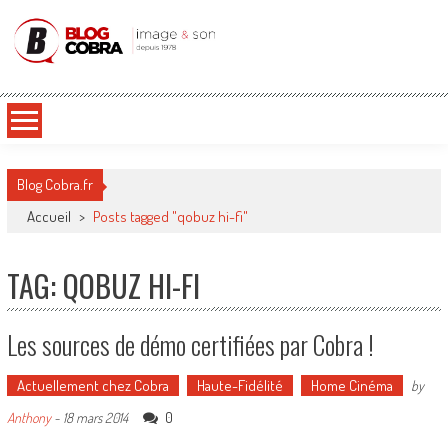
Blog Cobra
Toute l'actu Image & Son !
Blog Cobra.fr
Accueil
>
Posts tagged "qobuz hi-fi"
TAG: QOBUZ HI-FI
Les sources de démo certifiées par Cobra !
Actuellement chez Cobra
Haute-Fidélité
Home Cinéma
by
0
Anthony
-
18 mars 2014