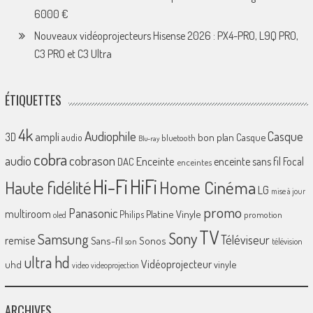
6000 €
Nouveaux vidéoprojecteurs Hisense 2026 : PX4-PRO, L9Q PRO,
C3 PRO et C3 Ultra
ÉTIQUETTES
4k
Audiophile
Casque
ampli
3D
bon plan
Casque
audio
bluetooth
Blu-ray
cobra
cobrason
audio
Enceinte
enceinte sans fil
Focal
DAC
enceintes
Hi-Fi
HiFi
Home Cinéma
Haute fidélité
LG
mise à jour
promo
Panasonic
multiroom
Platine Vinyle
Philips
promotion
oled
TV
Sony
Samsung
Téléviseur
remise
Sans-fil
Sonos
son
télévision
ultra hd
Vidéoprojecteur
uhd
vinyle
video
videoprojection
ARCHIVES