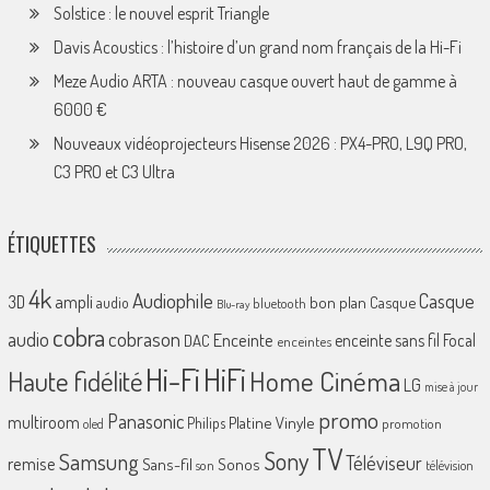
Solstice : le nouvel esprit Triangle
Davis Acoustics : l’histoire d’un grand nom français de la Hi-Fi
Meze Audio ARTA : nouveau casque ouvert haut de gamme à
6000 €
Nouveaux vidéoprojecteurs Hisense 2026 : PX4-PRO, L9Q PRO,
C3 PRO et C3 Ultra
ÉTIQUETTES
4k
Audiophile
Casque
ampli
3D
bon plan
Casque
audio
bluetooth
Blu-ray
cobra
cobrason
audio
Enceinte
enceinte sans fil
Focal
DAC
enceintes
Hi-Fi
HiFi
Home Cinéma
Haute fidélité
LG
mise à jour
promo
Panasonic
multiroom
Platine Vinyle
Philips
promotion
oled
TV
Sony
Samsung
Téléviseur
remise
Sans-fil
Sonos
son
télévision