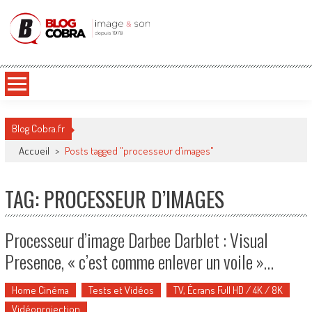
Blog Cobra
Toute l'actu Image & Son !
Blog Cobra.fr
Accueil
>
Posts tagged "processeur d’images"
TAG: PROCESSEUR D’IMAGES
Processeur d’image Darbee Darblet : Visual
Presence, « c’est comme enlever un voile »…
Home Cinéma
Tests et Vidéos
TV, Écrans Full HD / 4K / 8K
Vidéoprojection