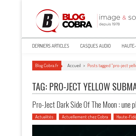
Blog Cobra
Toute l'actu Image & Son !
DERNIERS ARTICLES
CASQUES AUDIO
HAUTE-
Blog Cobra.fr
Accueil
>
Posts tagged "pro-ject ye
TAG: PRO-JECT YELLOW SUBM
Pro-Ject Dark Side Of The Moon : une pl
Actualités
Actuellement chez Cobra
Haute-Fidé