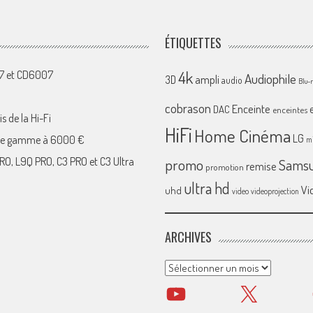
ÉTIQUETTES
4k
07 et CD6007
Audiophile
ampli
3D
audio
Blu-
cobrason
Enceinte
DAC
enceintes
s de la Hi-Fi
HiFi
Home Cinéma
LG
 de gamme à 6000 €
mi
RO, L9Q PRO, C3 PRO et C3 Ultra
promo
Sams
remise
promotion
ultra hd
Vi
uhd
video
videoprojection
ARCHIVES
Archives
YouTube
X