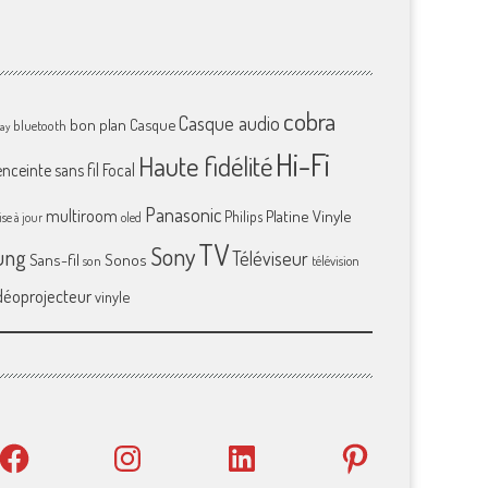
cobra
Casque audio
bon plan
Casque
bluetooth
ray
Hi-Fi
Haute fidélité
enceinte sans fil
Focal
Panasonic
multiroom
Platine Vinyle
Philips
se à jour
oled
TV
Sony
ung
Téléviseur
Sans-fil
Sonos
son
télévision
déoprojecteur
vinyle
Facebook
Instagram
LinkedIn
Pinterest