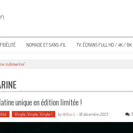
FIDÉLITÉ
NOMADE ET SANS-FIL
TV, ÉCRANS FULL HD / 4K / 8K
llow submarine"
ARINE
atine unique en édition limitée !
lité
Vinyle, Vinyle, Vinyle !
by
Arthur L.
-
18 décembre 2023