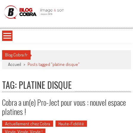
Blog Cobra
Toute l'actu Image & Son !
Blog Cobra.fr
Accueil
>
Posts tagged "platine disque"
TAG: PLATINE DISQUE
Cobra a un(e) Pro-Ject pour vous : nouvel espace
platines !
Actuellement chez Cobra
Haute-Fidélité
Vinyle, Vinyle, Vinyle !