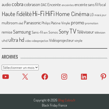
cobra
cobrason
audio
Enceinte
enceinte sans fil
Focal
DAC
enceintes
Hi-Fi
HiFi
Home Cinéma
Haute fidélité
LG
mise à jour
promo
Panasonic
multiroom
Platine Vinyle
Philips
promotion
oled
TV
Sony
Samsung
Téléviseur
remise
Sans-fil
Sonos
son
télévision
ultra hd
Vidéoprojecteur
uhd
vinyle
video
videoprojection
ARCHIVES
Archives
YouTube
X
Facebook
Instagram
LinkedIn
Pinter
Copyright © 2026
Blog Cobra.fr
Black Friday France