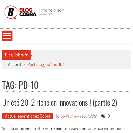
Blog Cobra
Toute l'actu Image & Son !
Blog Cobra.fr
Accueil
>
Posts tagged "pd-10"
TAG: PD-10
Un été 2012 riche en innovations ! (partie 2)
Actuellement chez Cobra
0
by
Guillaume
-
1 août 2012
Voici la deuxième partie notre mini-dossier consacré aux innovations