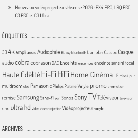
Nouveaux vidéoprojecteurs Hisense 2026 : PX4-PRO, L9Q PRO,
C3 PRO et C3 Ultra
ÉTIQUETTES
4k
Audiophile
Casque
ampli
3D
bon plan
Casque
audio
bluetooth
Blu-ray
cobra
cobrason
audio
Enceinte
enceinte sans fil
Focal
DAC
enceintes
Hi-Fi
HiFi
Home Cinéma
Haute fidélité
LG
mise à jour
promo
Panasonic
multiroom
Platine Vinyle
Philips
promotion
oled
TV
Sony
Samsung
Téléviseur
remise
Sans-fil
Sonos
son
télévision
ultra hd
Vidéoprojecteur
uhd
vinyle
video
videoprojection
ARCHIVES