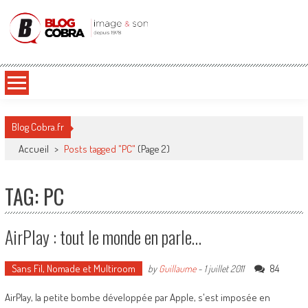
Blog Cobra
Toute l'actu Image & Son !
Blog Cobra.fr
Accueil
>
Posts tagged "PC"
(Page 2)
TAG: PC
AirPlay : tout le monde en parle…
Sans Fil, Nomade et Multiroom
84
by
Guillaume
-
1 juillet 2011
AirPlay, la petite bombe développée par Apple, s'est imposée en