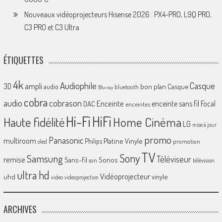
Nouveaux vidéoprojecteurs Hisense 2026 : PX4-PRO, L9Q PRO,
C3 PRO et C3 Ultra
ÉTIQUETTES
4k
Audiophile
Casque
ampli
3D
bon plan
Casque
audio
bluetooth
Blu-ray
cobra
cobrason
audio
Enceinte
enceinte sans fil
Focal
DAC
enceintes
Hi-Fi
HiFi
Home Cinéma
Haute fidélité
LG
mise à jour
promo
Panasonic
multiroom
Platine Vinyle
Philips
promotion
oled
TV
Sony
Samsung
Téléviseur
remise
Sans-fil
Sonos
son
télévision
ultra hd
Vidéoprojecteur
uhd
vinyle
video
videoprojection
ARCHIVES