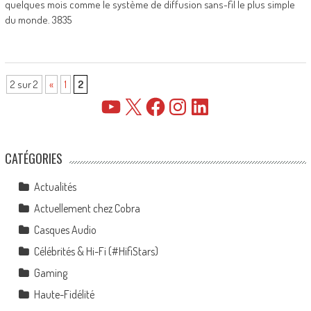
quelques mois comme le système de diffusion sans-fil le plus simple
du monde. 3835
2 sur 2
«
1
2
YouTube
X
Facebook
Instagram
LinkedIn
CATÉGORIES
Actualités
Actuellement chez Cobra
Casques Audio
Célébrités & Hi-Fi (#HifiStars)
Gaming
Haute-Fidélité