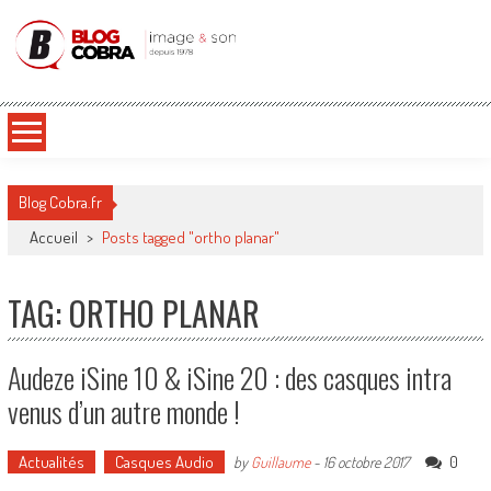
Blog Cobra
Toute l'actu Image & Son !
Blog Cobra.fr
Accueil
>
Posts tagged "ortho planar"
TAG: ORTHO PLANAR
Audeze iSine 10 & iSine 20 : des casques intra
venus d’un autre monde !
Actualités
Casques Audio
0
by
Guillaume
-
16 octobre 2017