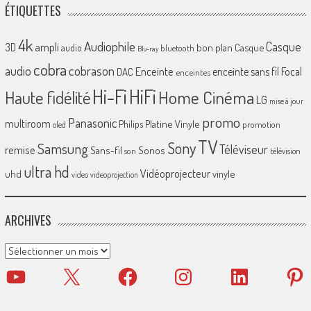
ÉTIQUETTES
4k
Audiophile
Casque
ampli
3D
bon plan
Casque
audio
bluetooth
Blu-ray
cobra
cobrason
audio
Enceinte
enceinte sans fil
Focal
DAC
enceintes
Hi-Fi
HiFi
Home Cinéma
Haute fidélité
LG
mise à jour
promo
Panasonic
multiroom
Platine Vinyle
Philips
promotion
oled
TV
Sony
Samsung
Téléviseur
remise
Sans-fil
Sonos
son
télévision
ultra hd
Vidéoprojecteur
uhd
vinyle
video
videoprojection
ARCHIVES
Archives
YouTube
X
Facebook
Instagram
LinkedIn
Pinter