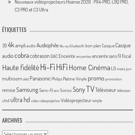
Nouveaux vidéoprojecteurs Hisense 2026 : PX4-PRO, L9Q PRO,
C3 PRO et C3 Ultra
ÉTIQUETTES
4k
Audiophile
Casque
ampli
3D
bon plan
Casque
audio
bluetooth
Blu-ray
cobra
cobrason
audio
Enceinte
enceinte sans fil
Focal
DAC
enceintes
Hi-Fi
HiFi
Home Cinéma
Haute fidélité
LG
mise à jour
promo
Panasonic
multiroom
Platine Vinyle
Philips
promotion
oled
TV
Sony
Samsung
Téléviseur
remise
Sans-fil
Sonos
son
télévision
ultra hd
Vidéoprojecteur
uhd
vinyle
video
videoprojection
ARCHIVES
Archives