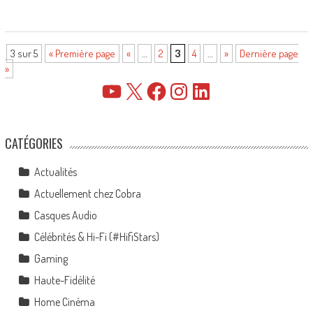
3 sur 5
« Première page
«
…
2
3
4
…
»
Dernière page
»
YouTube
X
Facebook
Instagram
LinkedIn
CATÉGORIES
Actualités
Actuellement chez Cobra
Casques Audio
Célébrités & Hi-Fi (#HifiStars)
Gaming
Haute-Fidélité
Home Cinéma