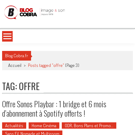
Blog Cobra
Toute l'actu Image & Son !
Blog Cobra.fr
Accueil
>
Posts tagged "offre"
(Page 3)
TAG: OFFRE
Offre Sonos Playbar : 1 bridge et 6 mois
d’abonnement à Spotify offerts !
Actualités
Home Cinéma
ODR, Bons Plans et Promo…
Sans Fil, Nomade et Multiroom