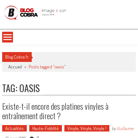
Blog Cobra
Toute l'actu Image & Son !
Blog Cobra.fr
Accueil
>
Posts tagged "oasis"
TAG: OASIS
Existe-t-il encore des platines vinyles à
entraînement direct ?
Actualités
Haute-Fidélité
Vinyle, Vinyle, Vinyle !
by
Guillaume