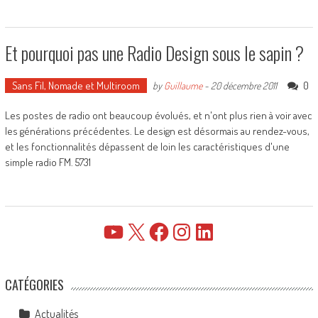
Et pourquoi pas une Radio Design sous le sapin ?
Sans Fil, Nomade et Multiroom
0
by
Guillaume
-
20 décembre 2011
Les postes de radio ont beaucoup évolués, et n'ont plus rien à voir avec
les générations précédentes. Le design est désormais au rendez-vous,
et les fonctionnalités dépassent de loin les caractéristiques d'une
simple radio FM. 5731
YouTube
X
Facebook
Instagram
LinkedIn
CATÉGORIES
Actualités