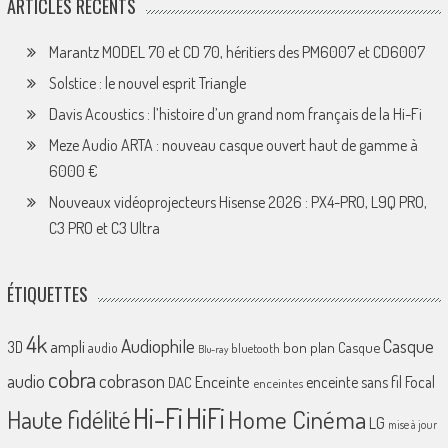
ARTICLES RÉCENTS
Marantz MODEL 70 et CD 70, héritiers des PM6007 et CD6007
Solstice : le nouvel esprit Triangle
Davis Acoustics : l’histoire d’un grand nom français de la Hi-Fi
Meze Audio ARTA : nouveau casque ouvert haut de gamme à
6000 €
Nouveaux vidéoprojecteurs Hisense 2026 : PX4-PRO, L9Q PRO,
C3 PRO et C3 Ultra
ÉTIQUETTES
4k
Audiophile
Casque
ampli
3D
bon plan
Casque
audio
bluetooth
Blu-ray
cobra
cobrason
audio
Enceinte
enceinte sans fil
Focal
DAC
enceintes
Hi-Fi
HiFi
Home Cinéma
Haute fidélité
LG
mise à jour