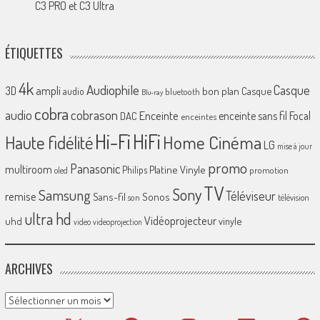
C3 PRO et C3 Ultra
ÉTIQUETTES
4k
Audiophile
Casque
ampli
3D
bon plan
Casque
audio
bluetooth
Blu-ray
cobra
cobrason
audio
Enceinte
enceinte sans fil
Focal
DAC
enceintes
Hi-Fi
HiFi
Home Cinéma
Haute fidélité
LG
mise à jour
promo
Panasonic
multiroom
Platine Vinyle
Philips
promotion
oled
TV
Sony
Samsung
Téléviseur
remise
Sans-fil
Sonos
son
télévision
ultra hd
Vidéoprojecteur
uhd
vinyle
video
videoprojection
ARCHIVES
Archives