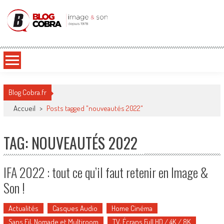
Blog Cobra
Toute l'actu Image & Son !
Blog Cobra.fr
Accueil
>
Posts tagged "nouveautés 2022"
TAG: NOUVEAUTÉS 2022
IFA 2022 : tout ce qu’il faut retenir en Image &
Son !
Actualités
Casques Audio
Home Cinéma
Sans Fil, Nomade et Multiroom
TV, Écrans Full HD / 4K / 8K