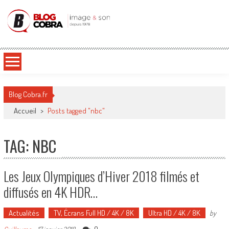
Blog Cobra
Toute l'actu Image & Son !
Blog Cobra.fr
Accueil
>
Posts tagged "nbc"
TAG: NBC
Les Jeux Olympiques d’Hiver 2018 filmés et
diffusés en 4K HDR…
Actualités
TV, Écrans Full HD / 4K / 8K
Ultra HD / 4K / 8K
by