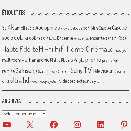
ÉTIQUETTES
4k
Audiophile
Casque
ampli
3D
bon plan
Casque
audio
bluetooth
Blu-ray
cobra
cobrason
audio
Enceinte
enceinte sans fil
Focal
DAC
enceintes
Hi-Fi
HiFi
Home Cinéma
Haute fidélité
LG
mise à jour
promo
Panasonic
multiroom
Platine Vinyle
Philips
promotion
oled
TV
Sony
Samsung
Téléviseur
remise
Sans-fil
Sonos
son
télévision
ultra hd
Vidéoprojecteur
uhd
vinyle
video
videoprojection
ARCHIVES
Archives
YouTube
X
Facebook
Instagram
LinkedIn
Pinter