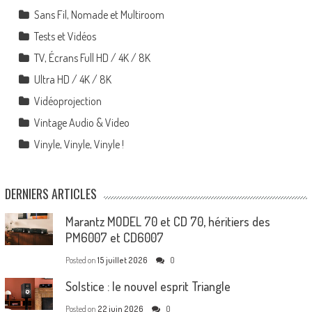
Sans Fil, Nomade et Multiroom
Tests et Vidéos
TV, Écrans Full HD / 4K / 8K
Ultra HD / 4K / 8K
Vidéoprojection
Vintage Audio & Video
Vinyle, Vinyle, Vinyle !
DERNIERS ARTICLES
Marantz MODEL 70 et CD 70, héritiers des
PM6007 et CD6007
Posted on
15 juillet 2026
0
Solstice : le nouvel esprit Triangle
Posted on
22 juin 2026
0