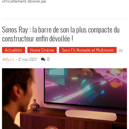
officiellement dévoilé par
Sonos Ray : la barre de son la plus compacte du
constructeur enfin dévoilée !
Actualités
Home Cinéma
Sans Fil, Nomade et Multiroom
by
0
Arthur L.
-
12 mai 2022