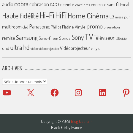
cobra
cobrason
audio
Enceinte
enceinte sans fil
Focal
DAC
enceintes
Hi-Fi
HiFi
Home Cinéma
Haute fidélité
LG
mise à jour
promo
Panasonic
multiroom
Platine Vinyle
Philips
promotion
oled
TV
Sony
Samsung
Téléviseur
remise
Sans-fil
Sonos
son
télévision
ultra hd
Vidéoprojecteur
uhd
vinyle
video
videoprojection
ARCHIVES
Archives
YouTube
X
Facebook
Instagram
LinkedIn
Pinter
Copyright © 2026
Blog Cobra.fr
Black Friday France