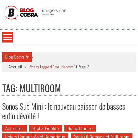
Blog Cobra
Toute l'actu Image & Son !
Blog Cobra.fr
Accueil
>
Posts tagged "multiroom"
(Page 2)
TAG: MULTIROOM
Sonos Sub Mini : le nouveau caisson de basses
enfin dévoilé !
Actualités
Haute-Fidélité
Home Cinéma
Objets Connectés et Domotique
Sans Fil, Nomade et Multiroom