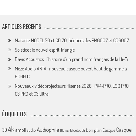
ARTICLES RÉCENTS
Marantz MODEL 70 et CD 70, héritiers des PM6007 et CD6007
Solstice : le nouvel esprit Triangle
Davis Acoustics : l’histoire d’un grand nom français de la Hi-Fi
Meze Audio ARTA : nouveau casque ouvert haut de gamme à
6000 €
Nouveaux vidéoprojecteurs Hisense 2026 : PX4-PRO, L9Q PRO,
C3 PRO et C3 Ultra
ÉTIQUETTES
4k
Audiophile
Casque
ampli
3D
bon plan
Casque
audio
bluetooth
Blu-ray