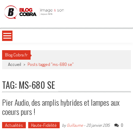
Blog Cobra
Toute l'actu Image & Son !
Blog Cobra.fr
Accueil
>
Posts tagged "ms-680 se"
TAG: MS-680 SE
Pier Audio, des amplis hybrides et lampes aux
coeurs purs !
Actualités
Haute-Fidélité
0
by
Guillaume
-
20 janvier 2015