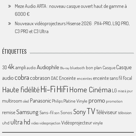
Meze Audio ARTA : nouveau casque ouvert haut de gamme à
6000 €
Nouveaux vidéoprojecteurs Hisense 2026 : PX4-PRO, L9Q PRO,
C3 PRO et C3 Ultra
ÉTIQUETTES
4k
Audiophile
Casque
ampli
3D
bon plan
Casque
audio
bluetooth
Blu-ray
cobra
cobrason
audio
Enceinte
enceinte sans fil
Focal
DAC
enceintes
Hi-Fi
HiFi
Home Cinéma
Haute fidélité
LG
mise à jour
promo
Panasonic
multiroom
Platine Vinyle
Philips
promotion
oled
TV
Sony
Samsung
Téléviseur
remise
Sans-fil
Sonos
son
télévision
ultra hd
Vidéoprojecteur
uhd
vinyle
video
videoprojection