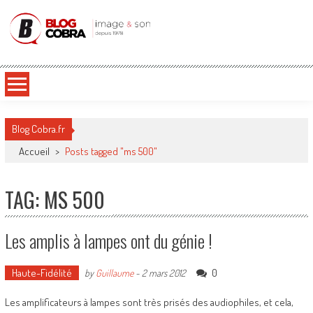
Blog Cobra
Toute l'actu Image & Son !
Blog Cobra.fr
Accueil
>
Posts tagged "ms 500"
TAG: MS 500
Les amplis à lampes ont du génie !
Haute-Fidélité
0
by
Guillaume
-
2 mars 2012
Les amplificateurs à lampes sont très prisés des audiophiles, et cela,