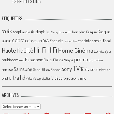
C3 PRO et C3 Ultra
ÉTIQUETTES
4k
Audiophile
Casque
ampli
3D
bon plan
Casque
audio
bluetooth
Blu-ray
cobra
cobrason
audio
Enceinte
enceinte sans fil
Focal
DAC
enceintes
Hi-Fi
HiFi
Home Cinéma
Haute fidélité
LG
mise à jour
promo
Panasonic
multiroom
Platine Vinyle
Philips
promotion
oled
TV
Sony
Samsung
Téléviseur
remise
Sans-fil
Sonos
son
télévision
ultra hd
Vidéoprojecteur
uhd
vinyle
video
videoprojection
ARCHIVES
Archives