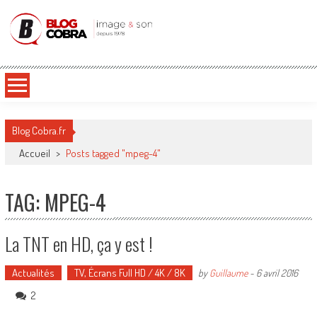
Blog Cobra
Toute l'actu Image & Son !
Blog Cobra.fr
Accueil
>
Posts tagged "mpeg-4"
TAG: MPEG-4
La TNT en HD, ça y est !
Actualités
TV, Écrans Full HD / 4K / 8K
by
Guillaume
-
6 avril 2016
2