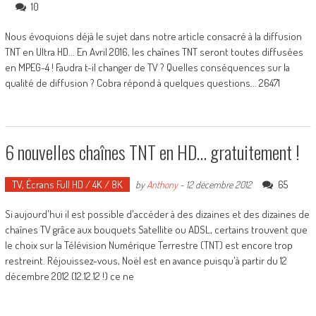
10
Nous évoquions déjà le sujet dans notre article consacré à la diffusion
TNT en Ultra HD... En Avril 2016, les chaînes TNT seront toutes diffusées
en MPEG-4 ! Faudra t-il changer de TV ? Quelles conséquences sur la
qualité de diffusion ? Cobra répond à quelques questions... 26471
6 nouvelles chaînes TNT en HD… gratuitement !
TV, Écrans Full HD / 4K / 8K
65
by
Anthony
-
12 décembre 2012
Si aujourd'hui il est possible d'accéder à des dizaines et des dizaines de
chaînes TV grâce aux bouquets Satellite ou ADSL, certains trouvent que
le choix sur la Télévision Numérique Terrestre (TNT) est encore trop
restreint. Réjouissez-vous, Noël est en avance puisqu'à partir du 12
décembre 2012 (12.12.12 !) ce ne