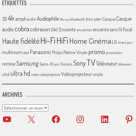
ÉTIQUETTES
4k
Audiophile
Casque
ampli
3D
bon plan
Casque
audio
bluetooth
Blu-ray
cobra
cobrason
audio
Enceinte
enceinte sans fil
Focal
DAC
enceintes
Hi-Fi
HiFi
Home Cinéma
Haute fidélité
LG
mise à jour
promo
Panasonic
multiroom
Platine Vinyle
Philips
promotion
oled
TV
Sony
Samsung
Téléviseur
remise
Sans-fil
Sonos
son
télévision
ultra hd
Vidéoprojecteur
uhd
vinyle
video
videoprojection
ARCHIVES
Archives
YouTube
X
Facebook
Instagram
LinkedIn
Pinter