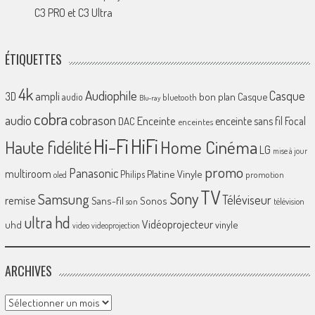
C3 PRO et C3 Ultra
ÉTIQUETTES
4k
Audiophile
Casque
ampli
3D
bon plan
Casque
audio
bluetooth
Blu-ray
cobra
cobrason
audio
Enceinte
enceinte sans fil
Focal
DAC
enceintes
Hi-Fi
HiFi
Home Cinéma
Haute fidélité
LG
mise à jour
promo
Panasonic
multiroom
Platine Vinyle
Philips
promotion
oled
TV
Sony
Samsung
Téléviseur
remise
Sans-fil
Sonos
son
télévision
ultra hd
Vidéoprojecteur
uhd
vinyle
video
videoprojection
ARCHIVES
Archives