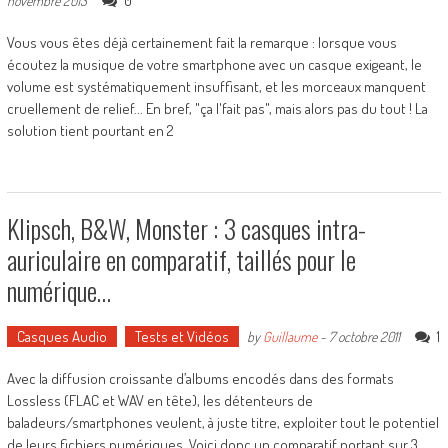
0
novembre 2013
Vous vous êtes déjà certainement fait la remarque : lorsque vous
écoutez la musique de votre smartphone avec un casque exigeant, le
volume est systématiquement insuffisant, et les morceaux manquent
cruellement de relief... En bref, "ça l'fait pas", mais alors pas du tout ! La
solution tient pourtant en 2
Klipsch, B&W, Monster : 3 casques intra-
auriculaire en comparatif, taillés pour le
numérique…
Casques Audio
Tests et Vidéos
1
by
Guillaume
-
7 octobre 2011
Avec la diffusion croissante d’albums encodés dans des formats
Lossless (FLAC et WAV en tête), les détenteurs de
baladeurs/smartphones veulent, à juste titre, exploiter tout le potentiel
de leurs fichiers numériques. Voici donc un comparatif portant sur 3