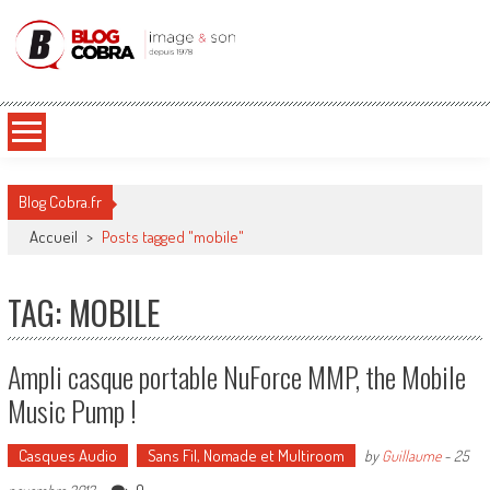
Blog Cobra
Toute l'actu Image & Son !
Blog Cobra.fr
Accueil
>
Posts tagged "mobile"
TAG: MOBILE
Ampli casque portable NuForce MMP, the Mobile
Music Pump !
Casques Audio
Sans Fil, Nomade et Multiroom
by
Guillaume
-
25